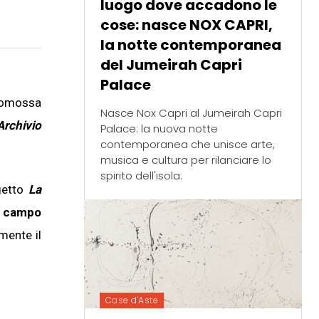
luogo dove accadono le
cose: nasce NOX CAPRI,
la notte contemporanea
del Jumeirah Capri
Palace
promossa
Nasce Nox Capri al Jumeirah Capri
Archivio
Palace: la nuova notte
contemporanea che unisce arte,
musica e cultura per rilanciare lo
spirito dell'isola.
ogetto
La
l campo
mente il
Case d'Aste