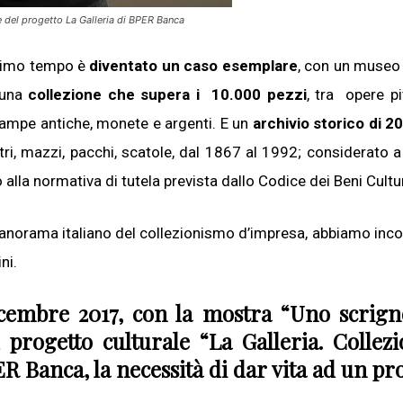
 del progetto La Galleria di BPER Banca
simo tempo è
diventato un caso esemplare
, con un museo 
 una
collezione che supera i 10.000 pezzi
, tra opere pi
tampe antiche, monete e argenti. E un
archivio storico di 2
ri, mazzi, pacchi, scatole, dal 1867 al 1992; considerato a t
alla normativa di tutela prevista dallo Codice dei Beni Cultur
anorama italiano del collezionismo d’impresa, abbiamo incon
ni.
icembre 2017, con la mostra “Uno scrign
l progetto culturale “La Galleria. Collez
ER Banca, la necessità di dar vita ad un pr