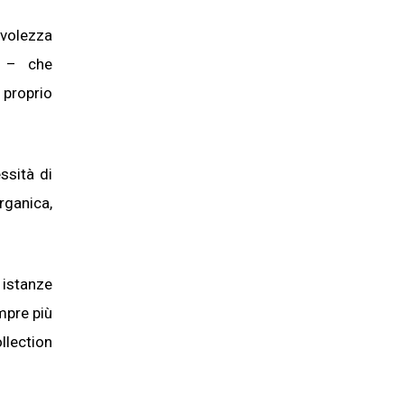
volezza
e – che
 proprio
ssità di
rganica,
 istanze
mpre più
llection