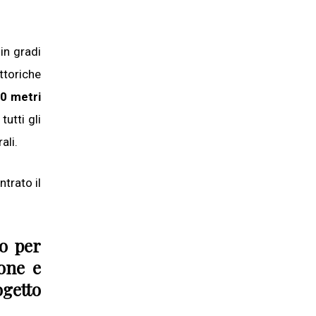
in gradi
ttoriche
00 metri
utti gli
ali.
trato il
o per
ione e
ogetto