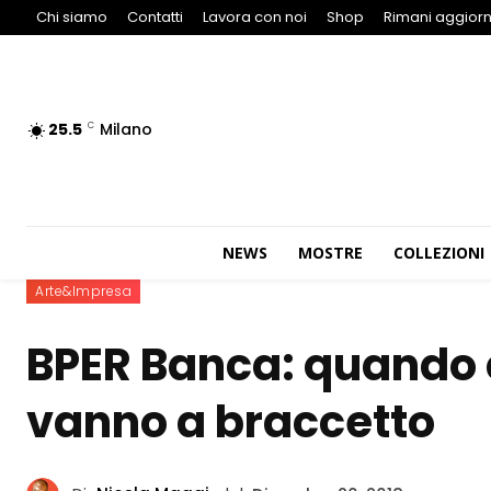
Chi siamo
Contatti
Lavora con noi
Shop
Rimani aggiorn
25.5
Milano
C
NEWS
MOSTRE
COLLEZIONI
Arte&Impresa
BPER Banca: quando c
vanno a braccetto