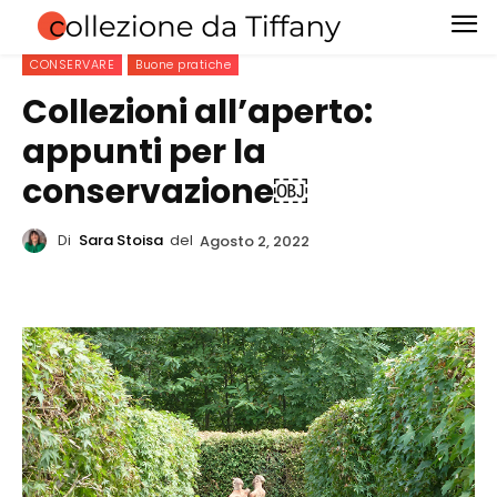
CONSERVARE
Buone pratiche
Collezioni all’aperto:
appunti per la
conservazione￼
Di
Sara Stoisa
del
Agosto 2, 2022