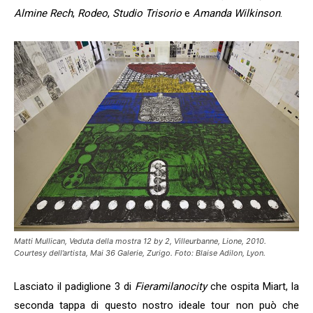
Almine Rech
,
Rodeo
,
Studio Trisorio
e
Amanda Wilkinson
.
Matti Mullican, Veduta della mostra 12 by 2, Villeurbanne, Lione, 2010.
Courtesy dell’artista, Mai 36 Galerie, Zurigo. Foto: Blaise Adilon, Lyon.
Lasciato il padiglione 3 di
Fieramilanocity
che ospita Miart, la
seconda tappa di questo nostro ideale tour non può che