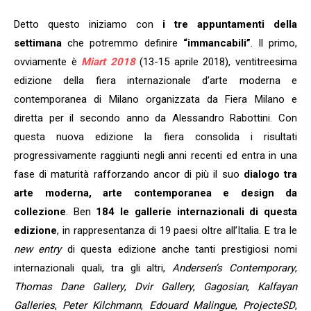
Detto questo iniziamo con
i tre appuntamenti della
settimana
che potremmo definire
“immancabili”
. Il primo,
ovviamente è
Miart 2018
(13-15 aprile 2018), ventitreesima
edizione della fiera internazionale d’arte moderna e
contemporanea di Milano organizzata da Fiera Milano e
diretta per il secondo anno da Alessandro Rabottini. Con
questa nuova edizione la fiera consolida i risultati
progressivamente raggiunti negli anni recenti ed entra in una
fase di maturità rafforzando ancor di più il suo
dialogo tra
arte moderna, arte contemporanea e design da
collezione
. Ben
184 le gallerie internazionali di questa
edizione
, in rappresentanza di 19 paesi oltre all’Italia. E tra le
new entry
di questa edizione anche tanti prestigiosi nomi
internazionali quali, tra gli altri,
Andersen’s Contemporary
,
Thomas Dane Gallery
,
Dvir Gallery
,
Gagosian
,
Kalfayan
Galleries
,
Peter Kilchmann
,
Edouard Malingue
,
ProjecteSD
,