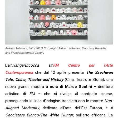
Aakash Nihalani, Fall (2017) Copyright Aakash Nihalani. Courtesy the artist
and Wunderkammern Gallery
Dall’
HangarBicocca
all’
FM Centro per l’Arte
Contemporanea
che dal 12 aprile presenta
The Szechwan
Tale. China, Theater and History
(Cina, Teatro e Storia), una
nuova grande mostra
a cura di Marco Scotini
– direttore
artistico di
FM
– che si rivolge al contesto cinese,
proseguendo la linea d’indagine tracciata con le mostre
Non-
Aligned Modernity
, dedicata all’arte dell’Est Europa, e
Il
Cacciatore Bianco/The White Hunter
, sull’arte africana. La