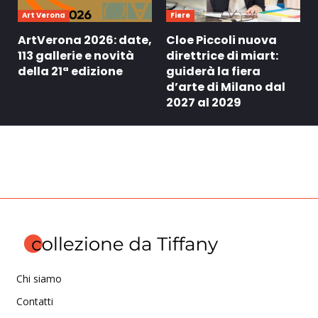
Art Verona
Fiere
ArtVerona 2026: date,
Cloe Piccoli nuova
113 gallerie e novità
direttrice di miart:
della 21ª edizione
guiderà la fiera
d’arte di Milano dal
2027 al 2029
Chi siamo
Contatti