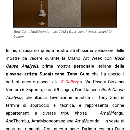
Tony Gum, AmaMpondomise, 2018 | Courtesy of the artist and C-
Gallery
Infine, chiudiamo questa nostra strettissima selezione delle
mostre da vedere durante la Milano Art Week con
Rock
Cause Analysis
, prima mostra
personale
italiana
della
giovane artista Sudafricana Tony Gum
che ha aperto i
battenti questo giovedì alla
C-Gallery
in Via Privata Giovanni
Ventura 6. Esposta, fino al 9 giugno, l’inedita serie
Rock Cause
Analysis
, che illustra l’evoluzione artistica di Tony Gum in
termini di approccio e tecnica, e rappresenta donne
appartenenti a diverse tribù Xhosa – AmaMfengu,
AbaThembu, AmaMpondomise and AmaMpondo – in veste di
supreme regnanti. Con questa serie, l’artista esplora l’uso