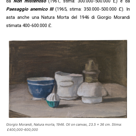
da
Non misterioso
(1961, stima: 300.000-500.000 £) e da
Paesaggio anemico III
(1965, stima: 350.000-500.000 £). In
asta anche una Natura Morta del 1946 di Giorgio Morandi
stimata 400-600.000 £.
Giorgio Morandi, Natura morta, 1946. Oil on canvas, 23.5 x 36 cm. Stima:
£400,000-600,000