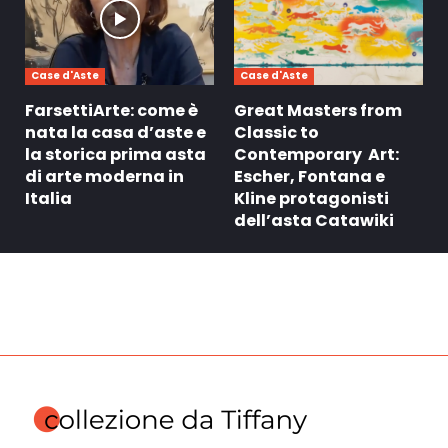
Case d'Aste
Case d'Aste
FarsettiArte: come è
Great Masters from
nata la casa d’aste e
Classic to
la storica prima asta
Contemporary Art:
di arte moderna in
Escher, Fontana e
Italia
Kline protagonisti
dell’asta Catawiki