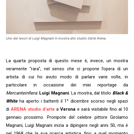
Uno dei lavori di Luigi Magnani in mostra allo studio d’arte Arena.
La quarta proposta di questo mese è, invece, un mostra
veramente “rara”, nel senso che ci propone l’opera di un
artista di cui ho avuto modo di parlare varie volte, in
particolare in occasione dei miei reportage da
Mercanteinfiera
:
Luigi Magnani
. La mostra, dal titolo
Black &
White
ha aperto i battenti il 1° dicembre scorso negli spazi
di
ARENA studio d’arte
a
Verona
e sarà visitabile fino al 10
gennaio prossimo. Pronipote del celebre pittore Girolamo
Magnani, Luigi Magnani inizia a dipingere negli anni 50, ma è
nel 1968 che la sua ricerca artistica, fino a quel momento