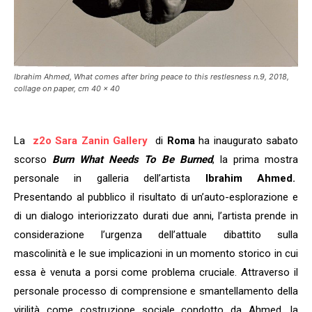
Ibrahim Ahmed, What comes after bring peace to this restlesness n.9, 2018,
collage on paper, cm 40 x 40
La
z2o Sara Zanin Gallery
di
Roma
ha inaugurato sabato
scorso
Burn What Needs To Be Burned
, la prima mostra
personale in galleria dell’artista
Ibrahim Ahmed.
Presentando al pubblico il risultato di un’auto-esplorazione e
di un dialogo interiorizzato durati due anni, l’artista prende in
considerazione l’urgenza dell’attuale dibattito sulla
mascolinità e le sue implicazioni in un momento storico in cui
essa è venuta a porsi come problema cruciale. Attraverso il
personale processo di comprensione e smantellamento della
virilità come costruzione sociale condotto da Ahmed, la