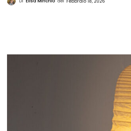
Di
Elisa Minchio
del
Febbraio 18, 2026