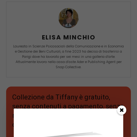
ELISA MINCHIO
Laureata in Scienze Psicosociali della Comunicazione e in Economia
e Gestione dei Beni Culturali, a fine 2023 ha deciso di trasferirsi a
Parigi dove ha lavorato per sei mesi in una galleria d’arte.
Attualmente lavora nella casa d’aste Ader e Publishing Agent per
Snap Collective.
Collezione da Tiffany è gratuito,
senza contenuti a pagamento, senza
nessuna pubblicità e sarà sempre
così.