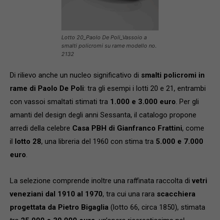
Lotto 20_Paolo De Poli_Vassoio a
smalti policromi su rame modello no.
2132
Di rilievo anche un nucleo significativo di
smalti policromi in
rame di Paolo De Poli
: tra gli esempi i lotti 20 e 21, entrambi
con vassoi smaltati stimati tra
1.000 e 3.000 euro
. Per gli
amanti del design degli anni Sessanta, il catalogo propone
arredi della celebre
Casa PBH di Gianfranco Frattini
, come
il
lotto 28
, una libreria del 1960 con stima tra
5.000 e 7.000
euro
.
La selezione comprende inoltre una raffinata raccolta di
vetri
veneziani dal 1910 al 1970
, tra cui una rara
scacchiera
progettata da Pietro Bigaglia
(lotto 66, circa 1850), stimata