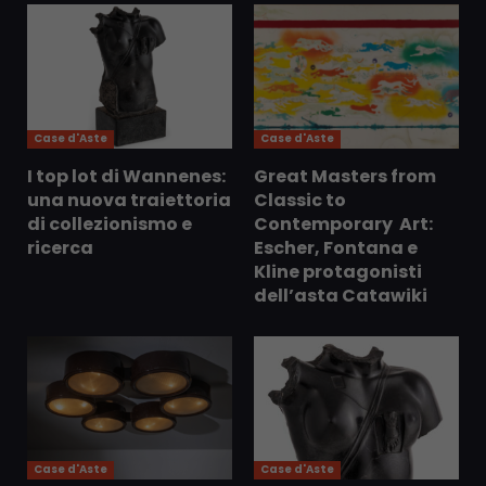
Case d'Aste
Case d'Aste
I top lot di Wannenes:
Great Masters from
una nuova traiettoria
Classic to
di collezionismo e
Contemporary Art:
ricerca
Escher, Fontana e
Kline protagonisti
dell’asta Catawiki
Case d'Aste
Case d'Aste