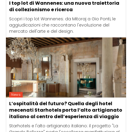
I top lot di Wannenes: una nuova traiettoria
di collezionismo e ricerca
Scopri i top lot Wannenes: da Mitoraj a Gio Ponti, le
aggiudicazioni che raccontano l'evoluzione del
mercato dell'arte e del design.
News
L’ospitalità del futuro? Quella degli hotel
mecenati Starhotels porta l’alto artigianato
italiano al centro dell’esperienza di viaggio
Starhotels e l'alto artigianato italiano: il progetto "La
Grande Bellezza" porta l'eccellenza manifatturiera al