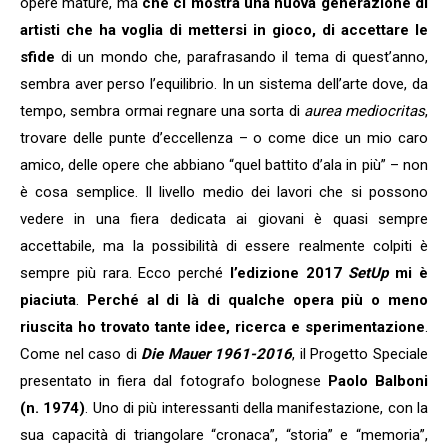
opere mature, ma
che ci mostra una nuova generazione di
artisti che ha voglia di mettersi in gioco, di accettare le
sfide
di un mondo che, parafrasando il tema di quest’anno,
sembra aver perso l’equilibrio. In un sistema dell’arte dove, da
tempo, sembra ormai regnare una sorta di
aurea mediocritas
,
trovare delle punte d’eccellenza – o come dice un mio caro
amico, delle opere che abbiano “quel battito d’ala in più” – non
è cosa semplice. Il livello medio dei lavori che si possono
vedere in una fiera dedicata ai giovani è quasi sempre
accettabile, ma la possibilità di essere realmente colpiti è
sempre più rara. Ecco perché
l’edizione 2017
SetUp
mi è
piaciuta
.
Perché al di là di qualche opera più o meno
riuscita ho trovato tante idee, ricerca e sperimentazione
.
Come nel caso di
Die Mauer 1961-2016
, il Progetto Speciale
presentato in fiera dal fotografo bolognese
Paolo Balboni
(n. 1974)
. Uno di più interessanti della manifestazione, con la
sua capacità di triangolare “cronaca”, “storia” e “memoria”,