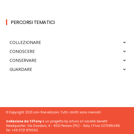
PERCORSI TEMATICI
COLLEZIONARE
CONOSCERE
CONSERVARE
GUARDARE
© Copyright 2021 con-fine edizioni. Tutti i diritti sono riservati
Collezione da Tiffany
è un progetto by arturo srl società benefit
Headquarter: Via Giordani, 4 - 61121 Pesaro (PU) - Italy | P.Iva 02734150416
Tel. +39 0721 870092