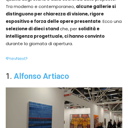
Tra moderno e contemporaneo,
alcune gallerie si
distinguono per chiarezza di visione, rigore
espositivo e forza delle opere presentate
. Ecco una
selezione di dieci stand
che, per
solidità e
intelligenza progettuale, ci hanno convinto
durante la giornata di apertura.
Prev
Next
1.
Alfonso Artiaco
2