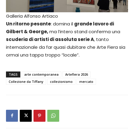
Galleria Alfonso Artiaco
Un ritorno pesante
: domina il
grande lavoro di
Gilbert & George,
ma l’intero stand conferma una
scuderia di artisti di assoluta serie A
, tanto
internazionale da far quasi dubitare che Arte Fiera sia
ormai una tappa troppo “locale”.
Ga
U
TAGS
arte contemporanea
Artefiera 2026
So
Collezione da Tiffany
collezionismo
mercato
pi