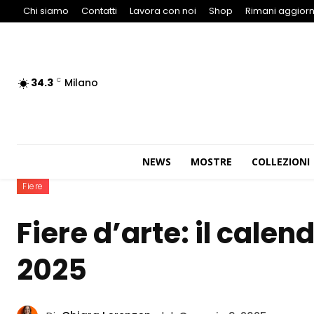
Chi siamo
Contatti
Lavora con noi
Shop
Rimani aggiorn
34.3
Milano
C
NEWS
MOSTRE
COLLEZIONI
Fiere
Fiere d’arte: il cale
2025