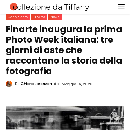
Case d'Aste
Finarte
News
Finarte inaugura la prima
Photo Week italiana: tre
giorni di aste che
raccontano la storia della
fotografia
Di
Chiara Lorenzon
del
Maggio 16, 2026