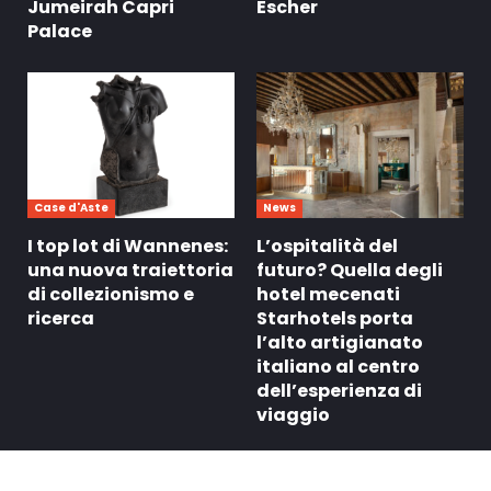
Jumeirah Capri
Escher
Palace
Case d'Aste
News
I top lot di Wannenes:
L’ospitalità del
una nuova traiettoria
futuro? Quella degli
di collezionismo e
hotel mecenati
ricerca
Starhotels porta
l’alto artigianato
italiano al centro
dell’esperienza di
viaggio