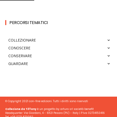
PERCORSI TEMATICI
COLLEZIONARE
CONOSCERE
CONSERVARE
GUARDARE
© Copyright 2021 con-fine edizioni. Tutti i diritti sono riservati
Collezione da Tiffany
è un progetto by arturo srl società benefit
Headquarter: Via Giordani, 4 - 61121 Pesaro (PU) - Italy | P.Iva 02734150416
Tel. +39 0721 870092