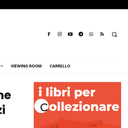
VIEWING ROOM
CARRELLO
ne
i