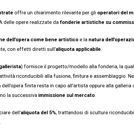
ntrate
offre un chiarimento rilevante per gli
operatori del 
VA delle opere realizzate da
fonderie artistiche su commis
one dell’opera come bene artistico
e la
natura dell’operaz
 con effetti diretti sull’
aliquota applicabile
.
gallerista
) fornisce il progetto/modello alla fonderia, la qua
attività riconducibili alla fusione, finitura e assemblaggio. N
a
dell’opera finita resta in capo all’artista oppure alla galleria
nno la successiva
immissione sul mercato
.
iare dell’
aliquota del 5%
, trattandosi di sculture riconducibi
”
.