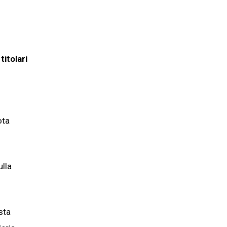
titolari
ota
ulla
sta