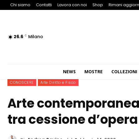
Chi siamo
Contatti
Lavora con noi
Shop
Rimani aggiorn
26.6
Milano
C
NEWS
MOSTRE
COLLEZIONI
CONOSCERE
Arte Diritto e Fisco
Arte contemporanea e
tra cessione d’opera 