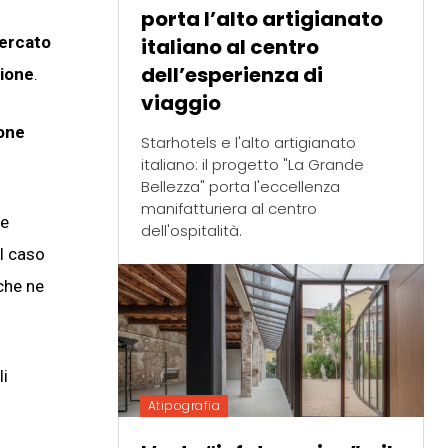
porta l’alto artigianato
mercato
italiano al centro
dell’esperienza di
sione
.
viaggio
ione
Starhotels e l'alto artigianato
italiano: il progetto "La Grande
Bellezza" porta l'eccellenza
manifatturiera al centro
le
dell'ospitalità.
el caso
 che ne
li
Atipografia