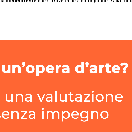
eria committente
che si troverebbe a corrispondere alla fond