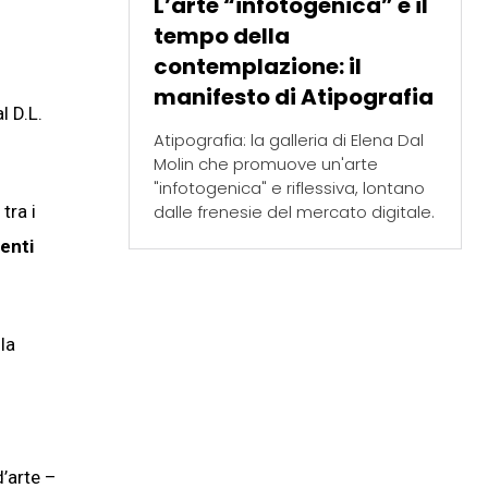
L’arte “infotogenica” e il
tempo della
contemplazione: il
manifesto di Atipografia
l D.L.
Atipografia: la galleria di Elena Dal
Molin che promuove un'arte
"infotogenica" e riflessiva, lontano
dalle frenesie del mercato digitale.
tra i
venti
lla
d’arte –