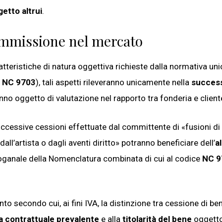
etto altrui
.
 immissione nel mercato
ratteristiche di natura oggettiva richieste dalla normativa un
ne NC 9703
), tali aspetti rileveranno unicamente nella
succes
o oggetto di valutazione nel rapporto tra fonderia e client
successive cessioni effettuate dal committente di «fusioni di
dall’artista o dagli aventi diritto» potranno beneficiare dell’
a
doganale della Nomenclatura combinata di cui al codice
NC 9
to secondo cui, ai fini IVA, la distinzione tra cessione di ben
a contrattuale prevalente
e alla
titolarità del bene
oggetto