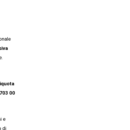
ionale
siva
e.
liquota
703 00
i e
 di