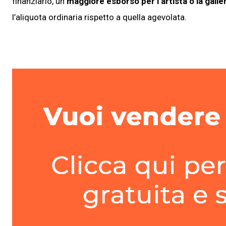
finanziario, un
maggiore esborso per l’artista o la gall
l’aliquota ordinaria rispetto a quella agevolata.