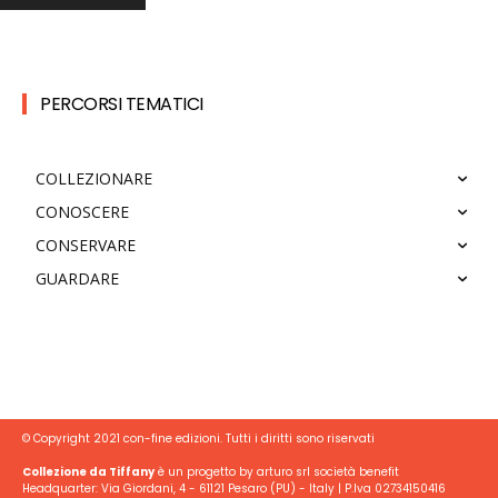
PERCORSI TEMATICI
COLLEZIONARE
CONOSCERE
CONSERVARE
GUARDARE
© Copyright 2021 con-fine edizioni. Tutti i diritti sono riservati
Collezione da Tiffany
è un progetto by arturo srl società benefit
Headquarter: Via Giordani, 4 - 61121 Pesaro (PU) - Italy | P.Iva 02734150416