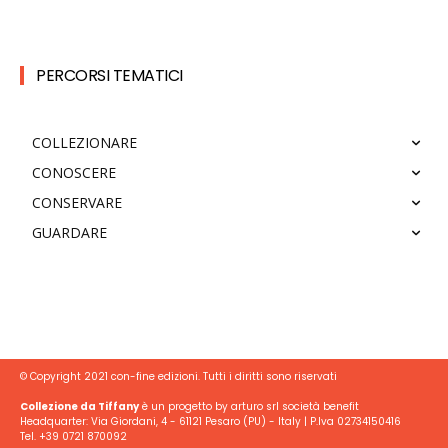
PERCORSI TEMATICI
COLLEZIONARE
CONOSCERE
CONSERVARE
GUARDARE
© Copyright 2021 con-fine edizioni. Tutti i diritti sono riservati
Collezione da Tiffany
è un progetto by arturo srl società benefit
Headquarter: Via Giordani, 4 - 61121 Pesaro (PU) - Italy | P.Iva 02734150416
Tel. +39 0721 870092