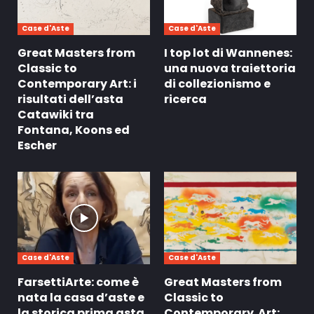
Case d'Aste
Case d'Aste
Great Masters from
I top lot di Wannenes:
Classic to
una nuova traiettoria
Contemporary Art: i
di collezionismo e
risultati dell’asta
ricerca
Catawiki tra
Fontana, Koons ed
Escher
Case d'Aste
Case d'Aste
FarsettiArte: come è
Great Masters from
nata la casa d’aste e
Classic to
la storica prima asta
Contemporary Art: