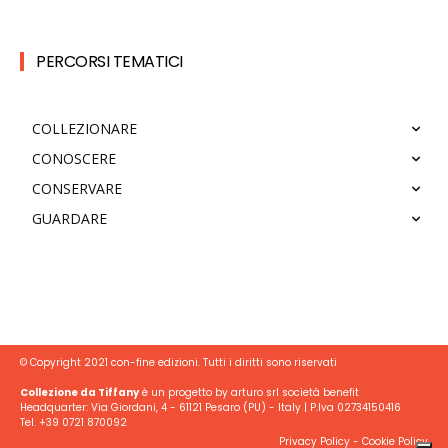
PERCORSI TEMATICI
COLLEZIONARE
CONOSCERE
CONSERVARE
GUARDARE
© Copyright 2021 con-fine edizioni. Tutti i diritti sono riservati
Collezione da Tiffany
è un progetto by arturo srl società benefit
Headquarter: Via Giordani, 4 - 61121 Pesaro (PU) - Italy | P.Iva 02734150416
Tel. +39 0721 870092
Privacy Policy
-
Cookie Policy