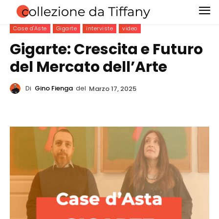
Case d'Aste
Gigarte
interviste
video
Gigarte: Crescita e Futuro
del Mercato dell’Arte
Di
Gino Fienga
del
Marzo 17, 2025