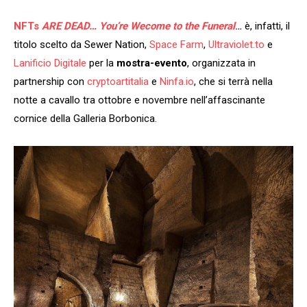
NFTs
ARE DEAD… You’re Wecome to the Funeral
…
è, infatti, il
titolo scelto da Sewer Nation,
Space Farm
,
Ultraviolet.to
e
Lanificio Digitale
per la
mostra-evento
, organizzata in
partnership con
cryptoartitalia
e
Ninfa.io
, che si terrà nella
notte a cavallo tra ottobre e novembre nell’affascinante
cornice della Galleria Borbonica.