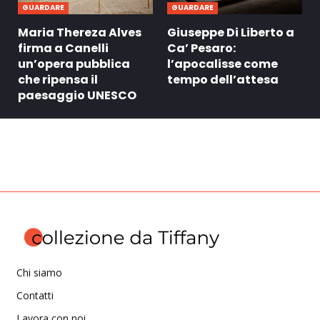
GUARDARE
GUARDARE
Maria Thereza Alves
Giuseppe Di Liberto a
firma a Canelli
Ca’ Pesaro:
un’opera pubblica
l’apocalisse come
che ripensa il
tempo dell’attesa
paesaggio UNESCO
Chi siamo
Contatti
Lavora con noi