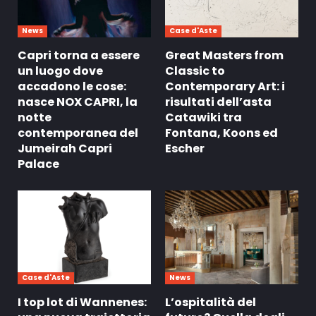
News
Case d'Aste
Capri torna a essere
Great Masters from
un luogo dove
Classic to
accadono le cose:
Contemporary Art: i
nasce NOX CAPRI, la
risultati dell’asta
notte
Catawiki tra
contemporanea del
Fontana, Koons ed
Jumeirah Capri
Escher
Palace
Case d'Aste
News
I top lot di Wannenes:
L’ospitalità del