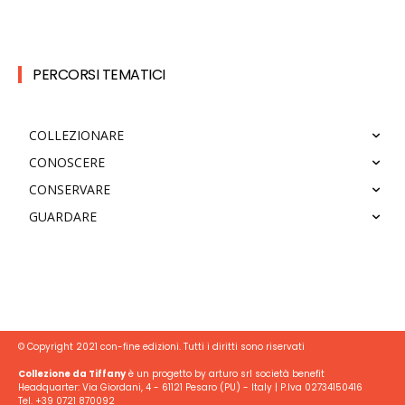
PERCORSI TEMATICI
COLLEZIONARE
CONOSCERE
CONSERVARE
GUARDARE
© Copyright 2021 con-fine edizioni. Tutti i diritti sono riservati
Collezione da Tiffany
è un progetto by arturo srl società benefit
Headquarter: Via Giordani, 4 - 61121 Pesaro (PU) - Italy | P.Iva 02734150416
Tel. +39 0721 870092