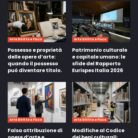
Arte Diritto e Fisco
Arte Diritto e Fisco
Possesso e proprietà
Patrimonio culturale
delle opere d’arte:
e capitale umano: le
quando il possesso
sfide del Rapporto
può diventare titolo.
Eurispes Italia 2026
Arte Diritto e Fisco
Arte Diritto e Fisco
Falsa attribuzione di
Modifiche al Codice
opere d’arte e
dei beni culturali;