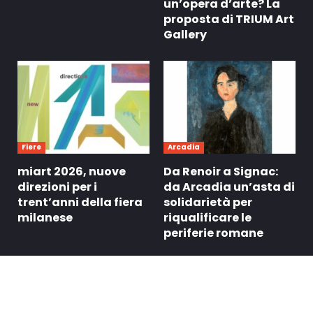
un’opera d’arte? La
proposta di TRIUM Art
Gallery
Fiere
Arcadia
miart 2026, nuove
Da Renoir a Signac:
direzioni per i
da Arcadia un’asta di
trent’anni della fiera
solidarietà per
milanese
riqualificare le
periferie romane