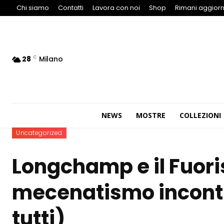
Chi siamo
Contatti
Lavora con noi
Shop
Rimani aggiorn
28
Milano
C
NEWS
MOSTRE
COLLEZIONI
Uncategorized
Longchamp e il Fuori
mecenatismo incontra
tutti)