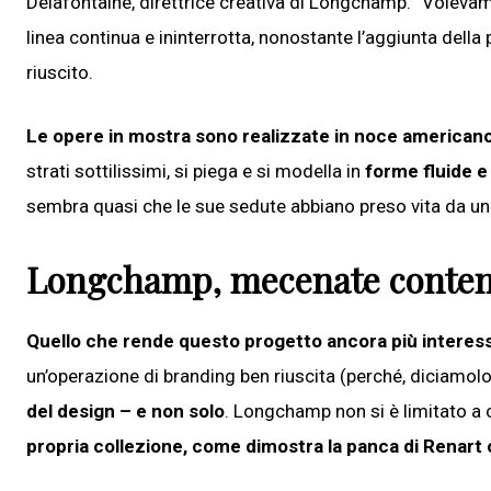
Delafontaine, direttrice creativa di Longchamp. “Volevam
linea continua e ininterrotta, nonostante l’aggiunta della 
riuscito.
Le opere in mostra sono realizzate in noce americano 
strati sottilissimi, si piega e si modella in
forme fluide e 
sembra quasi che le sue sedute abbiano preso vita da u
Longchamp, mecenate conte
Quello che rende questo progetto ancora più interessa
un’operazione di branding ben riuscita (perché, diciamolo,
del design – e non solo
. Longchamp non si è limitato a
propria collezione, come dimostra la panca di Renart 