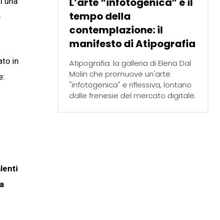
L’arte “infotogenica” e il
i una
tempo della
e
contemplazione: il
manifesto di Atipografia
ato in
Atipografia: la galleria di Elena Dal
Molin che promuove un'arte
e:
"infotogenica" e riflessiva, lontano
dalle frenesie del mercato digitale.
lenti
la