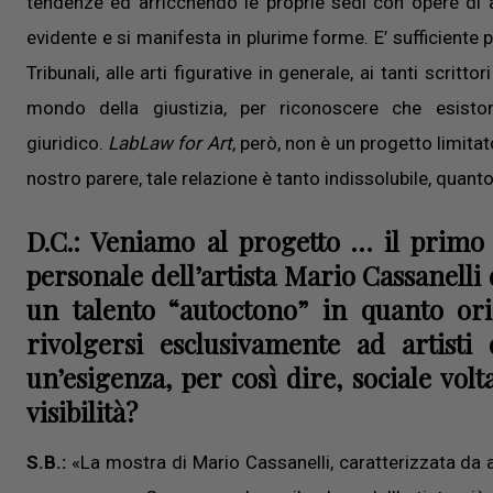
tendenze ed arricchendo le proprie sedi con opere di a
evidente e si manifesta in plurime forme. E’ sufficiente 
Tribunali, alle arti figurative in generale, ai tanti scri
mondo della giustizia, per riconoscere che esisto
giuridico.
LabLaw for Art
, però, non è un progetto limitato
nostro parere, tale relazione è tanto indissolubile, quan
D.C.: Veniamo al progetto … il primo 
personale dell’artista Mario Cassanelli d
un talento “autoctono” in quanto ori
rivolgersi esclusivamente ad artisti
un’esigenza, per così dire, sociale volta
visibilità?
S.B.:
«La mostra di Mario Cassanelli, caratterizzata da a