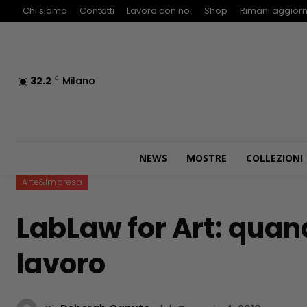
Chi siamo
Contatti
Lavora con noi
Shop
Rimani aggiorn
32.2
Milano
C
NEWS
MOSTRE
COLLEZIONI
Arte&Impresa
LabLaw for Art: quand
lavoro