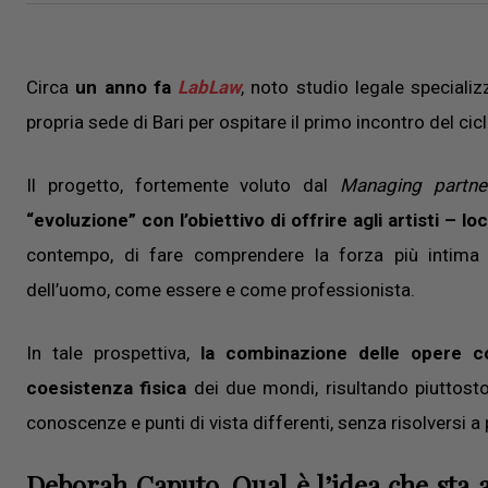
Circa
un anno fa
LabLaw
, noto studio legale specializ
propria sede di Bari per ospitare il primo incontro del cic
Il progetto, fortemente voluto dal
Managing
partne
“evoluzione” con l’obiettivo di offrire agli artisti – l
contempo, di fare comprendere la forza più intima d
dell’uomo, come essere e come professionista.
In tale prospettiva,
la combinazione delle opere co
coesistenza fisica
dei due mondi, risultando piuttost
conoscenze e punti di vista differenti, senza risolversi a 
Deborah Caputo. Qual è l’idea che sta 