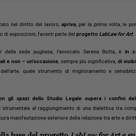
zato nel diritto del lavoro,
apriva
, per la prima volta, le po
lo di esposizioni, facenti parte del
progetto
LabLaw for Art
.
r
della sede pugliese, l’avvocato Serena Botta, è
in c
ocali e non – un’occasione
, sempre più significativa,
di visibi
ell’arte, quale strumento di miglioramento e sensibili
n gli spazi dello Studio Legale supera i confini del
o strumentale al raggiungimento di una dialettica tra com
pura manifestazione esteriore della relazione tra arte e dirit
alla base del progetto
LabLaw for Art
e su