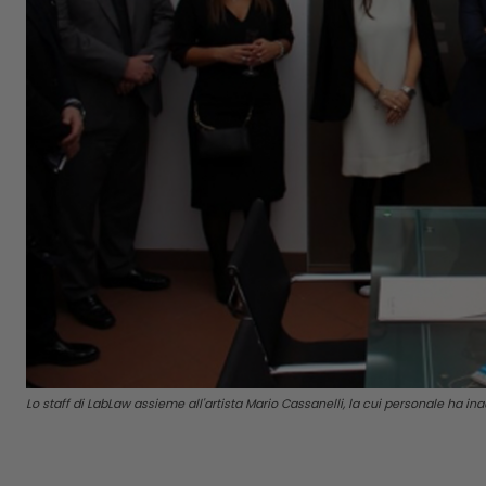
Lo staff di LabLaw assieme all'artista Mario Cassanelli, la cui personale ha ina