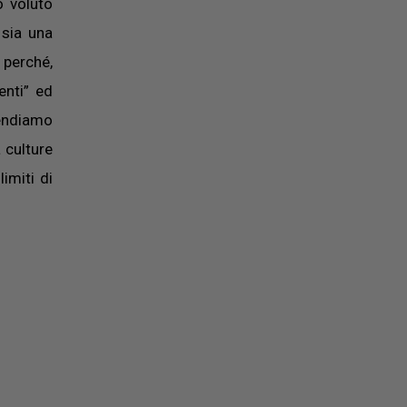
o voluto
 sia una
 perché,
enti” ed
tendiamo
a culture
limiti di