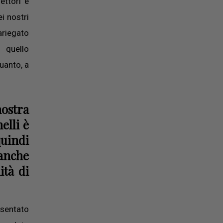
ettori è
i nostri
variegato
 quello
quanto, a
mostra
elli è
quindi
 anche
ità di
esentato