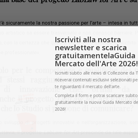
’è sicuramente la nostra passione per l’arte – intesa in tutt
o artistico sa essere trasversale e non conosce barriere. P
Iscriviti alla nostra
te, con la certezza che questa esperienza avrebbe arricchito t
newsletter e scarica
he professionale».
gratuitamentelaGuida
Mercato dell'Arte 2026!
lo per le competenze e qualifiche dei p
Iscriviti subito alle news di Collezione da T
li stessi raggiunti, ma anche per la 
riceverai contenuti esclusivi selezionati pe
te riguardanti il mercato dell'arte.
a di innovazione che, ormai da 
Completa il form e potrai scaricare subito
anche il progetto
LabLaw
for Art
s’inquad
gratuitamente la nuova Guida Mercato del
 che lo Studio si propone di comunicare?
2026!
o sviluppo di progetti innovativi e nell’organizzazione, se
ttavia, il progetto
LabLaw for Art
prescinde da tale aspet