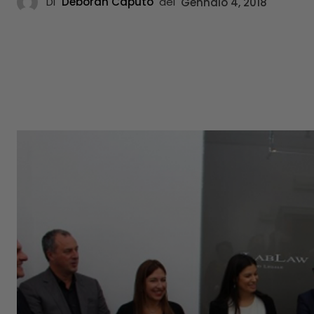
Di
Deborah Caputo
del
Gennaio 4, 2018