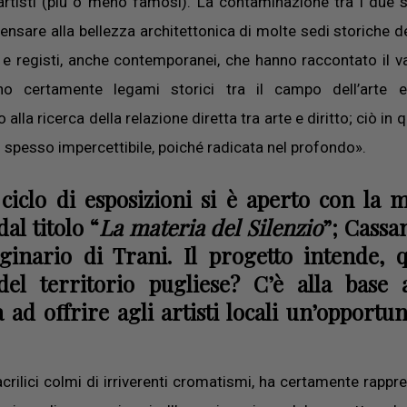
rtisti (più o meno famosi). La contaminazione tra i due s
pensare alla bellezza architettonica di molte sedi storiche de
ttori e registi, anche contemporanei, che hanno raccontato il 
no certamente legami storici tra il campo dell’arte e
 alla ricerca della relazione diretta tra arte e diritto; ciò in 
to spesso impercettibile, poiché radicata nel profondo».
ciclo di esposizioni si è aperto con la 
al titolo “
La materia del Silenzio
”; Cassan
ginario di Trani. Il progetto intende, 
 del territorio pugliese? C’è alla base
 ad offrire agli artisti locali un’opportun
crilici colmi di irriverenti cromatismi, ha certamente rappr