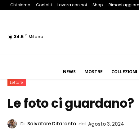
Chi siamo
Contatti
Lavora con noi
Shop
Rimani aggiorn
34.6
Milano
C
NEWS
MOSTRE
COLLEZIONI
Letture
Le foto ci guardano?
Di
Salvatore Ditaranto
del
Agosto 3, 2024