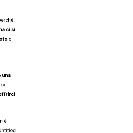
perché,
a ci si
foto
o
e una
 si
ffrirci
n è
Untitled