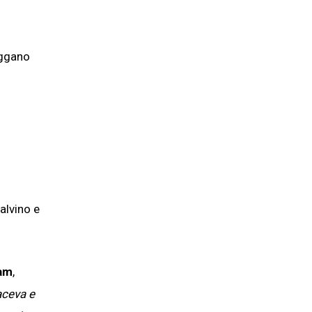
aggano
Calvino e
nam
,
faceva e