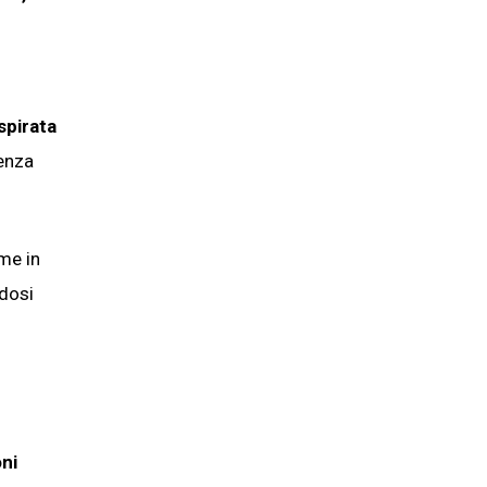
spirata
lenza
ome in
ndosi
oni