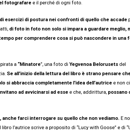
el fotografare
e il perché di ogni foto.
 di esercizi di postura nei confronti di quello che accade
fatti,
di foto in foto non solo si impara a guardare meglio, m
io tempo per comprendere cosa si può nascondere in una 
spirata a
“Minatore
”, una foto di
Yegvenoa Belorusets
del
zia.
Se all’inizio della lettura del libro è strano pensare ch
lo si abbraccia completamente l’idea dell’autrice
e non ci
 invitano ad avvicinarsi ad esse
e che, addirittura,
possano o
, anche farci interrogare su quello che non vediamo.
E no
 libro l’autrice scrive a proposito di “Lucy with Goose” e di “