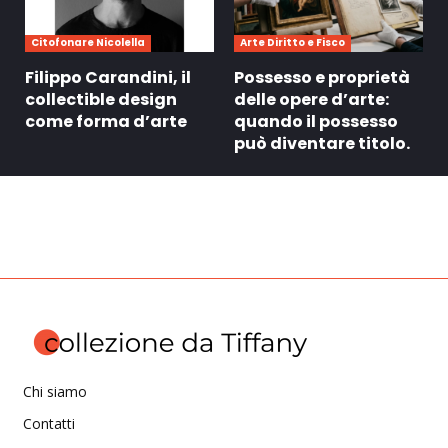
Citofonare Nicolella
Arte Diritto e Fisco
Filippo Carandini, il
Possesso e proprietà
collectible design
delle opere d’arte:
come forma d’arte
quando il possesso
può diventare titolo.
Chi siamo
Contatti