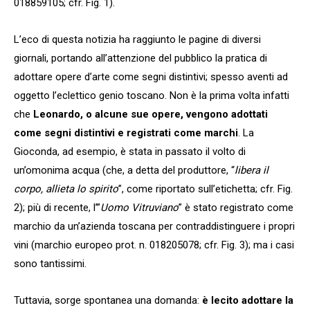
018859105; cfr. Fig. 1).
L’eco di questa notizia ha raggiunto le pagine di diversi
giornali, portando all’attenzione del pubblico la pratica di
adottare opere d’arte come segni distintivi; spesso aventi ad
oggetto l’eclettico genio toscano. Non è la prima volta infatti
che
Leonardo, o alcune sue opere, vengono adottati
come segni distintivi e registrati come marchi
. La
Gioconda, ad esempio, è stata in passato il volto di
un’omonima acqua (che, a detta del produttore, “
libera il
corpo, allieta lo spirito
”, come riportato sull’etichetta; cfr. Fig.
2); più di recente, l’”
Uomo Vitruviano
” è stato registrato come
marchio da un’azienda toscana per contraddistinguere i propri
vini (marchio europeo prot. n. 018205078; cfr. Fig. 3); ma i casi
sono tantissimi.
Tuttavia, sorge spontanea una domanda:
è lecito adottare la