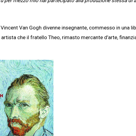
tu per mezzo mio hai partecipato alla produzione stessa di a
oi Vincent Van Gogh divenne insegnante, commesso in una libr
artista che il fratello Theo, rimasto mercante d’arte, finanz