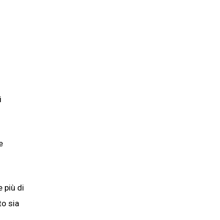
i
e
 più di
to sia