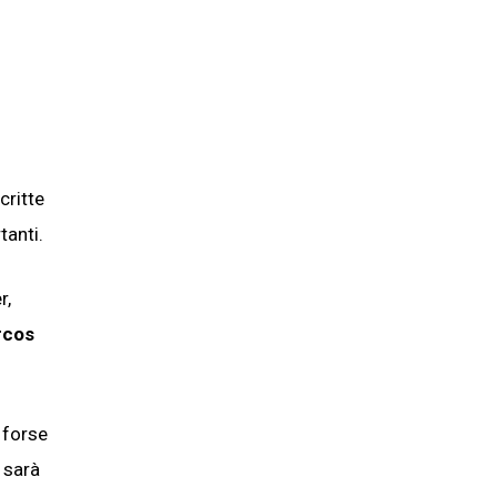
critte
tanti.
r,
rcos
 forse
 sarà