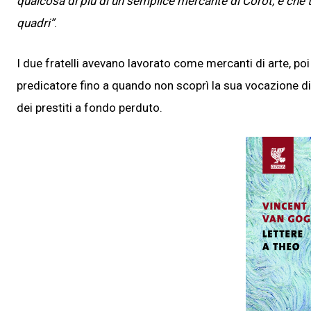
qualcosa di più di un semplice mercante di Corot, e che 
quadri
”
.
I due fratelli avevano lavorato come mercanti di arte, p
predicatore fino a quando non scoprì la sua vocazione di 
dei prestiti a fondo perduto.