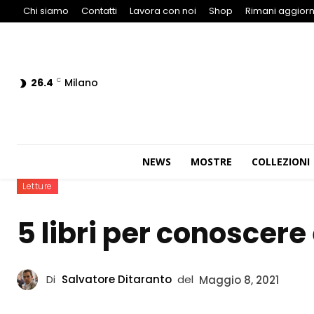
Chi siamo
Contatti
Lavora con noi
Shop
Rimani aggiorn
26.4
Milano
C
NEWS
MOSTRE
COLLEZIONI
Letture
5 libri per conoscere
Di
Salvatore Ditaranto
del
Maggio 8, 2021