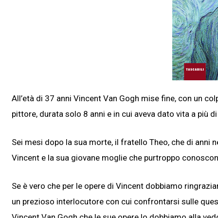
All’età di 37 anni Vincent Van Gogh mise fine, con un colp
pittore, durata solo 8 anni e in cui aveva dato vita a più di
Sei mesi dopo la sua morte, il fratello Theo, che di anni 
Vincent e la sua giovane moglie che purtroppo conoscon
Se è vero che per le opere di Vincent dobbiamo ringraziare
un prezioso interlocutore con cui confrontarsi sulle quest
Vincent Van Gogh che le sue opere lo dobbiamo alla ved