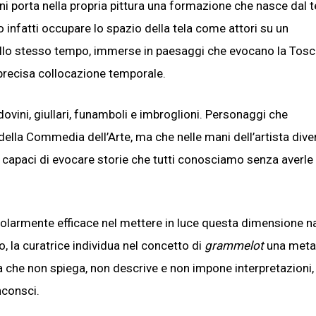
ni porta nella propria pittura una formazione che nasce dal t
 infatti occupare lo spazio della tela come attori su un
 allo stesso tempo, immerse in paesaggi che evocano la Tos
 precisa collocazione temporale.
dovini, giullari, funamboli e imbroglioni. Personaggi che
della Commedia dell’Arte, ma che nelle mani dell’artista div
o, capaci di evocare storie che tutti conosciamo senza averle
ticolarmente efficace nel mettere in luce questa dimensione n
o, la curatrice individua nel concetto di
grammelot
una meta
ura che non spiega, non descrive e non impone interpretazioni
nconsci.