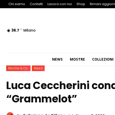
Chi siamo
Contatti
Lavora con noi
Shop
Rimani aggiorn
36.7
Milano
C
NEWS
MOSTRE
COLLEZIONI
Mostre & Co.
News
Luca Ceccherini conq
“Grammelot”