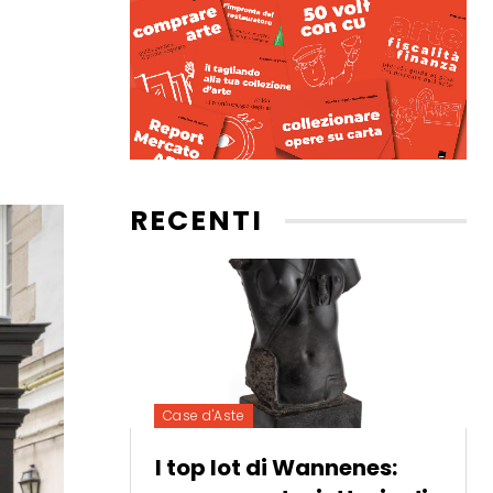
RECENTI
Case d'Aste
I top lot di Wannenes: