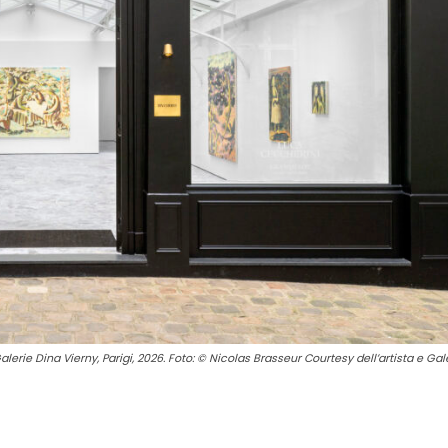
erie Dina Vierny, Parigi, 2026. Foto: © Nicolas Brasseur Courtesy dell’artista e Gal