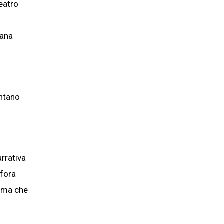
eatro
cana
entano
arrativa
fora
, ma che