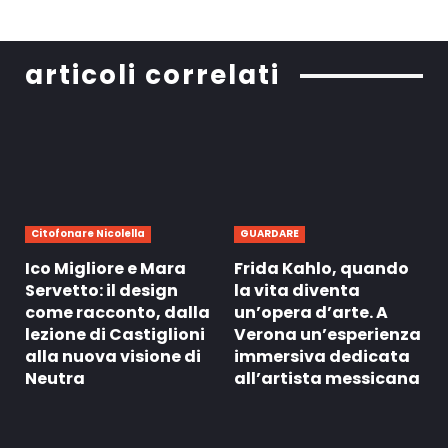
articoli correlati
Citofonare Nicolella
GUARDARE
Ico Migliore e Mara
Frida Kahlo, quando
Servetto: il design
la vita diventa
come racconto, dalla
un’opera d’arte. A
lezione di Castiglioni
Verona un’esperienza
alla nuova visione di
immersiva dedicata
Neutra
all’artista messicana