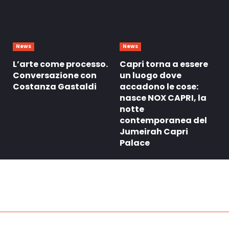
News
News
L’arte come processo.
Capri torna a essere
Conversazione con
un luogo dove
Costanza Gastaldi
accadono le cose:
nasce NOX CAPRI, la
notte
contemporanea del
Jumeirah Capri
Palace