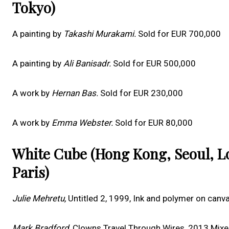
Tokyo)
A painting by
Takashi Murakami.
Sold for EUR 700,000
A painting by
Ali Banisadr.
Sold for EUR 500,000
A work by
Hernan Bas.
Sold for EUR 230,000
A work by
Emma Webster.
Sold for EUR 80,000
White Cube (Hong Kong, Seoul, L
Paris)
Julie Mehretu
,
Untitled 2, 1999, Ink and polymer on can
Mark Bradford,
Clowns Travel Through Wires, 2013 Mix