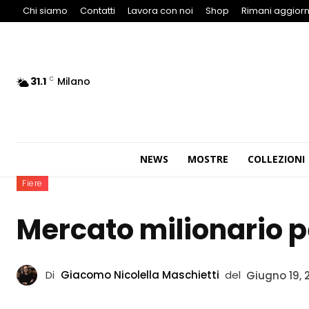
Chi siamo
Contatti
Lavora con noi
Shop
Rimani aggiorn
31.1
Milano
C
NEWS
MOSTRE
COLLEZIONI
Fiere
Mercato milionario p
Di
Giacomo Nicolella Maschietti
del
Giugno 19, 