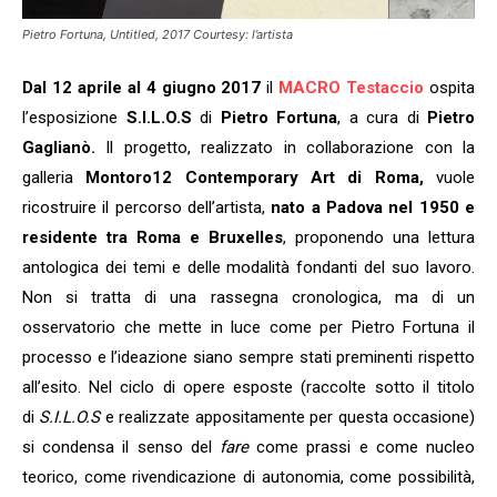
Pietro Fortuna, Untitled, 2017 Courtesy: l’artista
Dal 12 aprile al 4 giugno 2017
il
MACRO Testaccio
ospita
l’esposizione
S.I.L.O.S
di
Pietro Fortuna
, a cura di
Pietro
Gaglianò.
Il progetto, realizzato in collaborazione con la
galleria
Montoro12 Contemporary Art di Roma,
vuole
ricostruire il percorso dell’artista,
nato a Padova nel 1950 e
residente tra Roma e Bruxelles
, proponendo una lettura
antologica dei temi e delle modalità fondanti del suo lavoro.
Non si tratta di una rassegna cronologica, ma di un
osservatorio che mette in luce come per Pietro Fortuna il
processo e l’ideazione siano sempre stati preminenti rispetto
all’esito. Nel ciclo di opere esposte (raccolte sotto il titolo
di
S.I.L.O.S
e realizzate appositamente per questa occasione)
si condensa il senso del
fare
come prassi e come nucleo
teorico, come rivendicazione di autonomia, come possibilità,