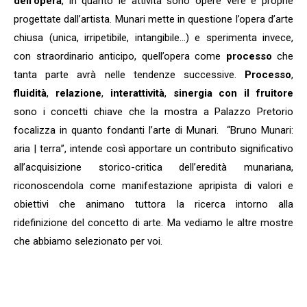
dell’opera
, in quanto le attività sono opere vere e proprie
progettate dall’artista. Munari mette in questione l’opera d’arte
chiusa (unica, irripetibile, intangibile…) e sperimenta invece,
con straordinario anticipo, quell’opera come
processo
che
tanta parte avrà nelle tendenze successive.
Processo
,
fluidità
,
relazione
,
interattività
,
sinergia con il fruitore
sono i concetti chiave che la mostra a Palazzo Pretorio
focalizza in quanto fondanti l’arte di Munari. “Bruno Munari:
aria | terra”, intende così apportare un contributo significativo
all’acquisizione storico-critica dell’eredità munariana,
riconoscendola come manifestazione apripista di valori e
obiettivi che animano tuttora la ricerca intorno alla
ridefinizione del concetto di arte. Ma vediamo le altre mostre
che abbiamo selezionato per voi.