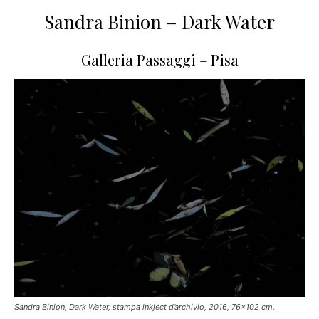
Sandra Binion – Dark Water
Galleria Passaggi – Pisa
Sandra Binion, Dark Water, stampa inkject d’archivio, 2016, 76×102 cm.