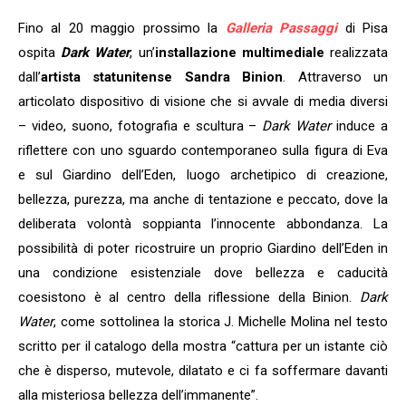
Fino al 20 maggio prossimo la
Galleria Passaggi
di Pisa
ospita
Dark Water
, un’
installazione multimediale
realizzata
dall’
artista statunitense
Sandra Binion
. Attraverso un
articolato dispositivo di visione che si avvale di media diversi
– video, suono, fotografia e scultura –
Dark Water
induce a
riflettere con uno sguardo contemporaneo sulla figura di Eva
e sul Giardino dell’Eden, luogo archetipico di creazione,
bellezza, purezza, ma anche di tentazione e peccato, dove la
deliberata volontà soppianta l’innocente abbondanza. La
possibilità di poter ricostruire un proprio Giardino dell’Eden in
una condizione esistenziale dove bellezza e caducità
coesistono è al centro della riflessione della Binion.
Dark
Water
, come sottolinea la storica J. Michelle Molina nel testo
scritto per il catalogo della mostra “cattura per un istante ciò
che è disperso, mutevole, dilatato e ci fa soffermare davanti
alla misteriosa bellezza dell’immanente”.