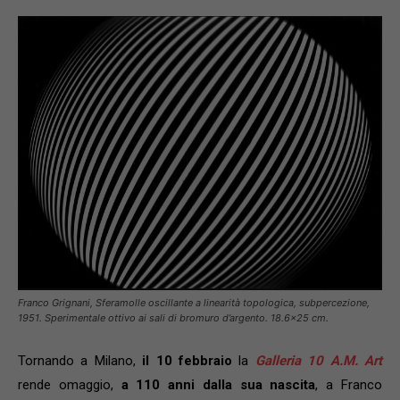
Franco Grignani, Sferamolle oscillante a linearità topologica, subpercezione,
1951. Sperimentale ottivo ai sali di bromuro d’argento. 18.6×25 cm.
Tornando a Milano,
il 10 febbraio
la
Galleria 10 A.M. Art
rende omaggio,
a 110 anni dalla sua nascita
, a Franco