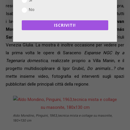
residenza friulana. La mostra, curata da Daniele Capra,
No
Isabella e Tiziana Pers, raccoglie infatti per la prima volta tutti
i lavori svolti da
Regina José Galindo
,
Igor Grubić
,
Ivan
ISCRIVITI!
Moudov
,
Adrian Paci
,
Diego Perrone
e
Tomás
Saraceno
durante il periodo trascorso nel territorio del Friuli
Venezia GIulia. La mostra è inoltre occasione per vedere per
la prima volta le opere di Saraceno
Expanse NGC by a
Tegenaria domestica
, realizzate proprio a Villa Manin, e il
progetto multidisciplinare di Igor Grubić,
Do animals…?
che
mette insieme video, fotografia ed interventi sugli spazi
pubblicitari delle principali città della regione.
Aldo Mondino, Pinguini, 1963,tecnica mista e collage su masonite,
180×130 cm