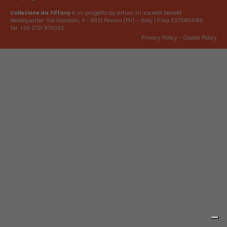
Collezione da Tiffany
è un progetto by arturo srl società benefit
Headquarter: Via Giordani, 4 - 61121 Pesaro (PU) - Italy | P.Iva 02734150416
Tel. +39 0721 870092
Privacy Policy
-
Cookie Policy