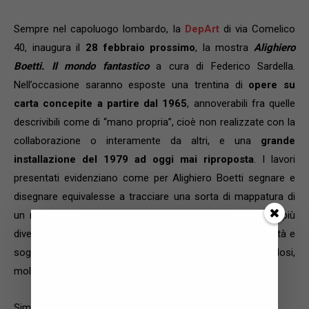
Sempre nel capoluogo lombardo, la
DepArt
di via Comelico
40, inaugura il
28 febbraio prossimo
, la mostra
Alighiero
Boetti. Il mondo fantastico
a cura di Federico Sardella.
Nell’occasione saranno esposte una trentina di
opere su
carta concepite a partire dal 1965
, annoverabili fra quelle
descrivibili come di “mano propria”, cioè non realizzate con la
collaborazione o interamente da altri, e una
grande
installazione del 1979 ad oggi mai riproposta
. I lavori
presentati evidenziano come per Alighiero Boetti segnare e
disegnare equivalesse a tracciare una sorta di mappatura di
un mondo immaginario, reso grazie alle cifre stilistiche più
diverse, spesso con un accenno classificatorio di modalità e
soggetti, che si ripetono e si fondono, confondendosi,
moltiplicandosi, aggregandosi.
Simon Linke, Mario Merz at Kewenig Gallery, 2007, oil on