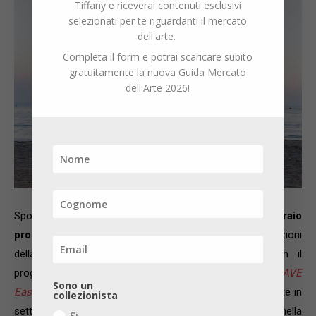
Tiffany e riceverai contenuti esclusivi
selezionati per te riguardanti il mercato
dell'arte.
Completa il form e potrai scaricare subito
gratuitamente la nuova Guida Mercato
dell'Arte 2026!
Spostandoci in provincia di Udine, a Codroipo,
il 4 febbraio
prossimo Villa Manin inaugura
la nuova sala esposizioni
della Barchessa di Levante, appena restaurata, con il
progetto
ANIMA(L)RAVE
, che racconta la storia di
RAVE
Sono un
East Village Artist Residency
attraverso le opere prodotte in
collezionista
sette anni di attività da parte degli artisti ospitati nella
Si