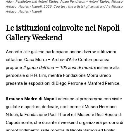
Adam Pendleton and Antoni Tàpies, Adam Pendleton + Antoni Tàpies, Alfonso
Artiaco, Naples / Napoli, 2026, Courtesy the artists/ gli artisti and / e Alfonso
Artiaco, Naples / Napoli
Le istituzioni coinvolte nel Napoli
Gallery Weekend
Accanto alle gallerie partecipano anche diverse istituzioni
cittadine. Casa Morra – Archivi d’Arte Contemporanea
propone
Il gioco dell’oca — 100 anni di mostre
insieme alla
personale di H.H. Lim, mentre Fondazione Morra Greco
presenta le esposizioni di Diego Perrone e Manfred Pernice.
Il
museo Madre di Napoli
aderisce al programma con visite
guidate e aperture dedicate, così come il Museo Hermann
Nitsch, la Fondazione Paul Thorel e il Museo e Real Bosco di
Capodimonte, che durante il weekend organizzerà percorsi di
approfondimento sulle mostre di Nicola Samorì ed Emilio