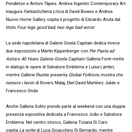
Pendleton e Antoni Tàpies. Andrea Ingenito Contemporary Art
inaugura
Fantasticheria Lirica
di David Bowes e Andrea
Nuovo Home Gallery ospita il progetto di Edoardo Aruta dal
titolo
Four legs good bad, two legs bad worst
.
La sede napoletana di Galerie Gisela Capitain dedica invece
due esposizioni a Martin Kippenberger con
Per Pasta ad
Astra
e
40 Years Galerie Gisela Capitain
. Galleria Fonti mette
in dialogo le opere di Salvatore Emblema e Luisa Lambri,
mentre Gallerie Riunite presenta
Global Folklore
, mostra che
riunisce i lavori di Rovers Malaj, Eliel David Martínez Julián e
Francesco Onda.
Anche Galleria Solito prende parte al weekend con una doppia
presenza espositiva dedicata a Francesco João e Salvatore
Emblema. Nel centro storico, Galleria Tiziana Di Caro
ospita
La notte
di Luca Gioacchino Di Bernardo, mentre