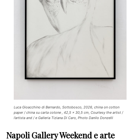
Luca Gioacchino di Bernardo, Sottobosco, 2026, china on cotton
paper / china su carta cotone , 42,5 x 30,5 cm, Courtesy the artist /
l’artista and / e Galleria Tiziana Di Caro, Photo Danilo Donzelli
Napoli Gallery Weekend e arte