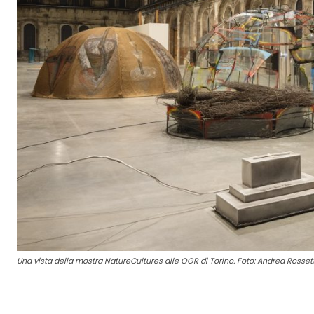
Una vista della mostra NatureCultures alle OGR di Torino. Foto: Andrea Rossett