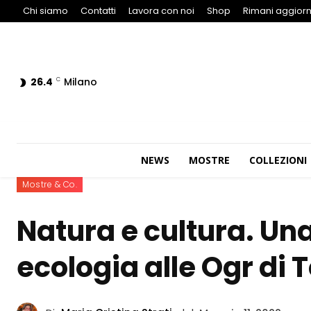
Chi siamo
Contatti
Lavora con noi
Shop
Rimani aggiorn
26.4
Milano
C
NEWS
MOSTRE
COLLEZIONI
Mostre & Co.
Natura e cultura. Un
ecologia alle Ogr di 