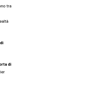
ono tra
ealtà
di
rta di
ier