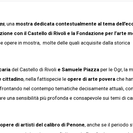
es
, una
mostra dedicata contestualmente al tema dell’eco
azione con il Castello di Rivoli e la Fondazione per l’arte 
le opere in mostra, molte delle quali acquisite dalla storica
caria
del Castello di Rivoli
e Samuele Piazza
per le Ogr, la 
e cittadino
, nella fattispecie le
opere di arte povera
che ha
 affrontando nel contempo tematiche decisamente attuali, c
eare una sensibilità più profonda e consapevole sui temi di ca
 opere di artisti del calibro di Penone
, anche se il periodo 