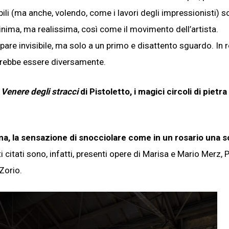
bili (ma anche, volendo, come i lavori degli impressionisti) s
minima, ma realissima, così come il movimento dell’artista.
re invisibile, ma solo a un primo e disattento sguardo. In r
potrebbe essere diversamente.
a
Venere degli stracci
di Pistoletto, i magici circoli di pietra 
a, la sensazione di snocciolare come in un rosario una so
ti citati sono, infatti, presenti opere di Marisa e Mario Merz, P
 Zorio.