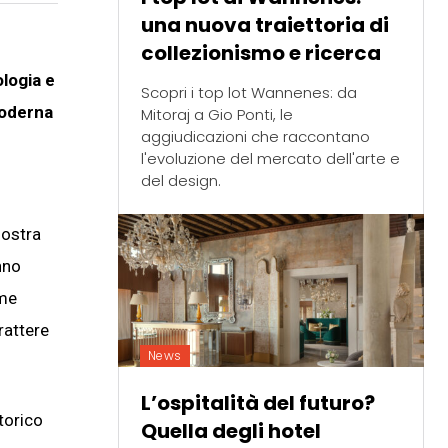
una nuova traiettoria di
collezionismo e ricerca
logia e
Scopri i top lot Wannenes: da
moderna
Mitoraj a Gio Ponti, le
aggiudicazioni che raccontano
l'evoluzione del mercato dell'arte e
del design.
mostra
nno
ome
rattere
News
L’ospitalità del futuro?
storico
Quella degli hotel