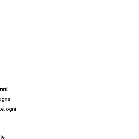
nni
pagna
te, ogni
le