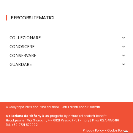
PERCORSI TEMATICI
COLLEZIONARE
CONOSCERE
CONSERVARE
GUARDARE
© Copyright 2021 con-fine edizioni. Tutti i diritti sono riservati
Collezione da Tiffany
è un progetto by arturo srl società benefit
Headquarter: Via Giordani, 4 - 61121 Pesaro (PU) - Italy | P.Iva 02734150416
Tel. +39 0721 870092
Privacy Policy
-
Cookie Policy