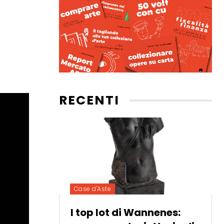
RECENTI
Case d'Aste
I top lot di Wannenes: