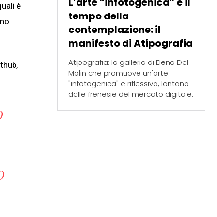
L’arte “infotogenica” e il
uali è
tempo della
ino
contemplazione: il
manifesto di Atipografia
Atipografia: la galleria di Elena Dal
thub,
Molin che promuove un'arte
"infotogenica" e riflessiva, lontano
dalle frenesie del mercato digitale.
O
O