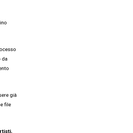
tino
rocesso
 da
ento
sere già
 file
rtisti,