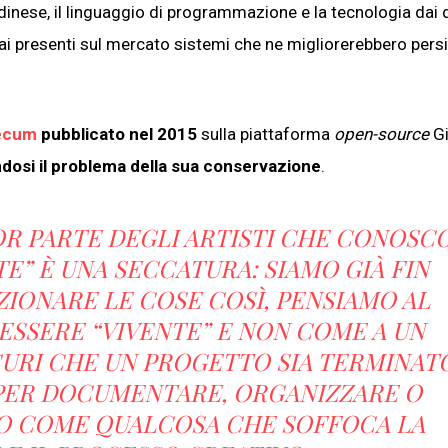
dinese, il linguaggio di programmazione e la tecnologia dai q
i presenti sul mercato sistemi che ne migliorerebbero pers
mecum
pubblicato nel 2015
sulla piattaforma
open-source
Gi
ndosi il problema della sua conservazione
.
R PARTE DEGLI ARTISTI CHE CONOSC
E” È UNA SECCATURA: SIAMO GIÀ FIN
ZIONARE LE COSE COSÌ, PENSIAMO AL
SSERE “VIVENTE” E NON COME A UN
ICURI CHE UN PROGETTO SIA TERMINAT
PER DOCUMENTARE, ORGANIZZARE O
O COME QUALCOSA CHE SOFFOCA LA