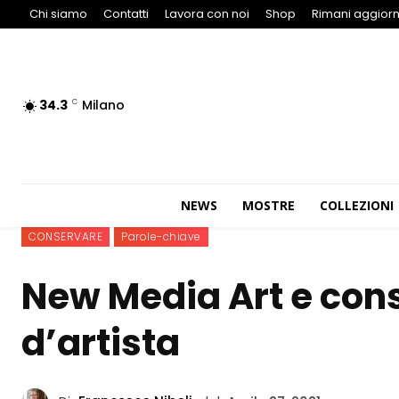
Chi siamo
Contatti
Lavora con noi
Shop
Rimani aggiorn
34.3
Milano
C
NEWS
MOSTRE
COLLEZIONI
CONSERVARE
Parole-chiave
New Media Art e cons
d’artista