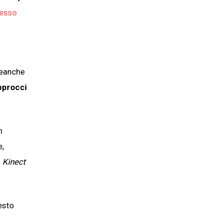
esso
eanche
pprocci
n
e,
n
Kinect
sto