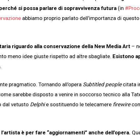
 perché si possa parlare di sopravvivenza futura
(in
#Proc
servazione
abbiamo proprio parlato dell’importanza di questo
taria riguardo alla conservazione della New Media Art
– n
anto meno idee giuste rispetto ad altre sbagliate.
Esistono a
a
.
nte pragmatico. Tornando all’opera
Subtitled people
citata i
 come sarebbe disposto a venire in soccorso tecnico alla Tat
o dal vetusto
Delphi
e sostituendo le telecamere
firewire
co
l’artista è per fare “aggiornamenti” anche dell’opera.
Que