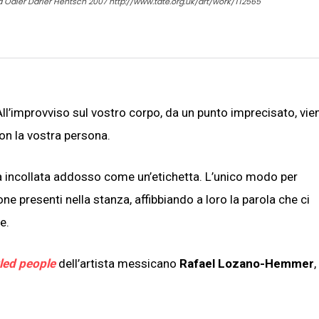
Odier Darier Hentsch 2007 http://www.tate.org.uk/art/work/T12565
ll’improvviso sul vostro corpo, da un punto imprecisato, vie
on la vostra persona.
sta incollata addosso come un’etichetta. L’unico modo per
ne presenti nella stanza, affibbiando a loro la parola che ci
e.
led people
dell’artista messicano
Rafael Lozano-Hemmer
,