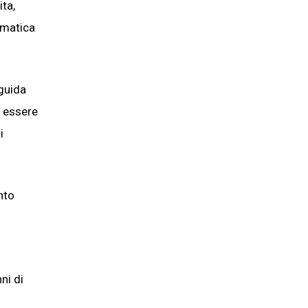
ita,
ormatica
 guida
i essere
i
nto
ni di