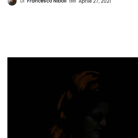
Di
Francesco Niboli
del
Aprile 27, 2021