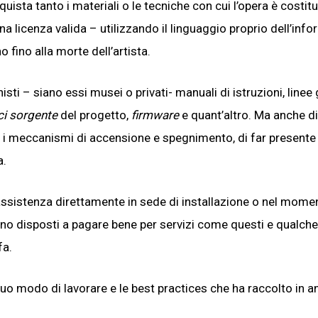
sta tanto i materiali o le tecniche con cui l’opera è costitu
a licenza valida – utilizzando il linguaggio proprio dell’inf
 fino alla morte dell’artista.
isti – siano essi musei o privati- manuali di istruzioni, linee
ci sorgente
del progetto,
firmware
e quant’altro. Ma anche d
e i meccanismi di accensione e spegnimento, di far presente 
a.
e assistenza direttamente in sede di installazione o nel mome
sono disposti a pagare bene per servizi come questi e qualche
fa.
o modo di lavorare e le best practices che ha raccolto in an