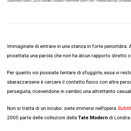
Subtitled Public 2005 Rafael Lozano-Hemmer born 1967 Presented by Lombard 
Immaginate di entrare in una stanza in forte penombra. A
proiettata una parola che non ha alcun rapporto diretto c
Per quanto voi possiate tentare di sfuggirle, essa vi re
sbarazzarsene è cercare il contatto fisico con altre perso
perseguita, ricevendone in cambio una altrettanto casual
Non si tratta di un incubo: siete immersi nell’opera
Subtit
2005 parte delle collezioni della
Tate Modern
di Londra.