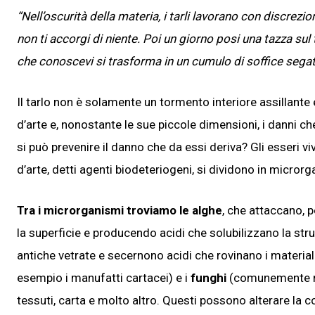
“Nell’oscurità della materia, i tarli lavorano con discrezi
non ti accorgi di niente. Poi un giorno posi una tazza sul 
che conoscevi si trasforma in un cumulo di soffice sega
Il tarlo non è solamente un tormento interiore assillante
d’arte e, nonostante le sue piccole dimensioni, i danni 
si può prevenire il danno che da essi deriva? Gli esseri 
d’arte, detti agenti biodeteriogeni, si dividono in microrg
Tra i microrganismi troviamo le alghe
, che attaccano, 
la superficie e producendo acidi che solubilizzano la str
antiche vetrate e secernono acidi che rovinano i materiali
esempio i manufatti cartacei) e i
funghi
(comunemente not
tessuti, carta e molto altro. Questi possono alterare la 