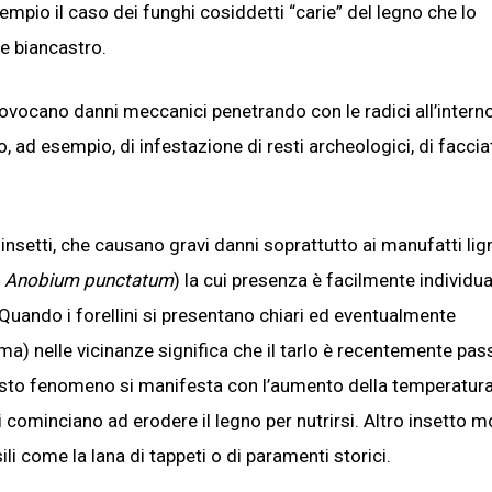
sempio il caso dei funghi cosiddetti “carie” del legno che lo
e biancastro.
vocano danni meccanici penetrando con le radici all’interno
o, ad esempio, di infestazione di resti archeologici, di faccia
 insetti, che causano gravi danni soprattutto ai manufatti ligne
o
Anobium punctatum
) la cui presenza è facilmente individua
. Quando i forellini si presentano chiari ed eventualmente
ma) nelle vicinanze significa che il tarlo è recentemente pas
 questo fenomeno si manifesta con l’aumento della temperatura
i cominciano ad erodere il legno per nutrirsi. Altro insetto m
li come la lana di tappeti o di paramenti storici.