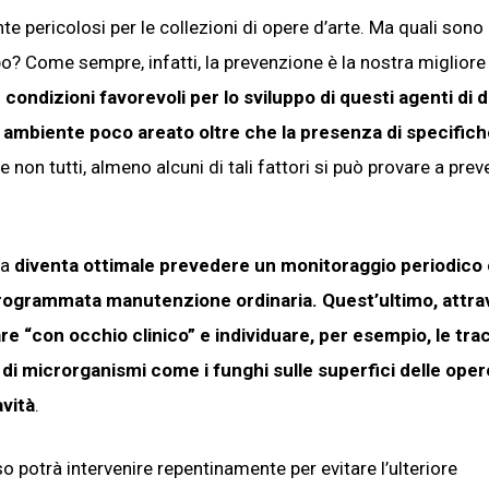
pericolosi per le collezioni di opere d’arte. Ma quali sono i
ipo? Come sempre, infatti, la prevenzione è la nostra miglior
e condizioni favorevoli per lo sviluppo di questi agenti di
 ambiente poco areato oltre che la presenza di specifich
e non tutti, almeno alcuni di tali fattori si può provare a prev
ra
diventa ottimale prevedere un monitoraggio periodico
programmata manutenzione ordinaria. Quest’ultimo, attra
care “con occhio clinico” e individuare, per esempio, le tra
 di microrganismi come i funghi sulle superfici delle oper
avità
.
o potrà intervenire repentinamente per evitare l’ulteriore