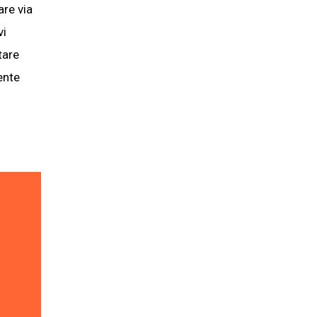
are via
vi
tare
ente