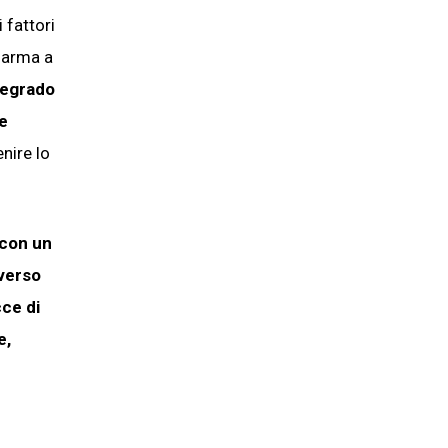
 fattori
e arma a
 degrado
e
enire lo
 con un
verso
cce di
e,