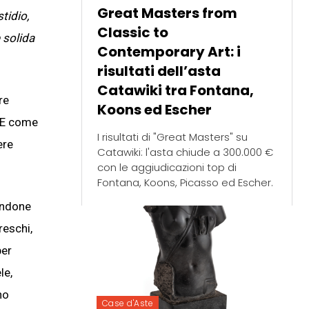
Great Masters from
tidio,
Classic to
e solida
Contemporary Art: i
risultati dell’asta
Catawiki tra Fontana,
re
Koons ed Escher
? E come
I risultati di "Great Masters" su
ere
Catawiki: l'asta chiude a 300.000 €
con le aggiudicazioni top di
Fontana, Koons, Picasso ed Escher.
endone
reschi,
per
le,
no
Case d'Aste