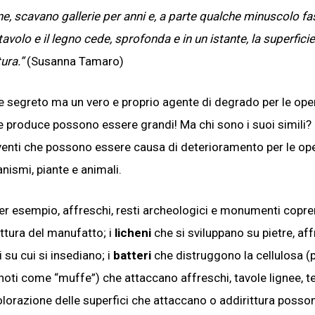
one, scavano gallerie per anni e, a parte qualche minuscolo fas
tavolo e il legno cede, sprofonda e in un istante, la superfici
tura.”
(Susanna Tamaro)
 e segreto ma un vero e proprio agente di degrado per le ope
che produce possono essere grandi! Ma chi sono i suoi simili
viventi che possono essere causa di deterioramento per le op
anismi, piante e animali.
per esempio, affreschi, resti archeologici e monumenti copr
uttura del manufatto; i
licheni
che si sviluppano su pietre, aff
 su cui si insediano; i
batteri
che distruggono la cellulosa (
i come “muffe”) che attaccano affreschi, tavole lignee, te
colorazione delle superfici che attaccano o addirittura posso