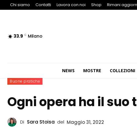
Chi siamo
Contatti
Lavora con noi
Shop
Rimani aggiorn
33.9
Milano
C
NEWS
MOSTRE
COLLEZIONI
Buone pratiche
Ogni opera ha il suo 
Di
Sara Stoisa
del
Maggio 31, 2022