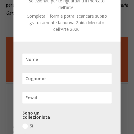
selezionati per te riguardanti il mercato
personale in corso alla
Galleria
Paolo Curti/Annamaria
dell'arte.
Gambuzzi & Co.
Completa il form e potrai scaricare subito
gratuitamente la nuova Guida Mercato
dell'Arte 2026!
Sono un
NICOLA MAGGI
collezionista
Si
Giornalista professionista e storico della critica d'arte, Nicola Maggi
(n. 1975) è l'ideatore e fondatore di Collezione da Tiffany il primo blog