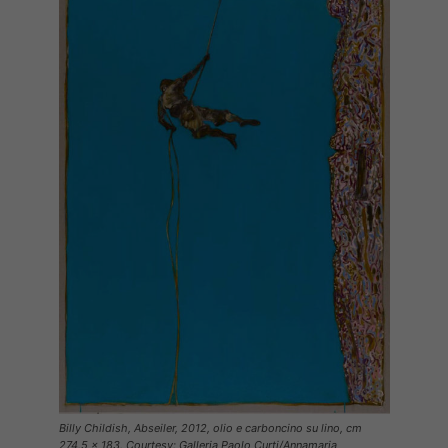
Billy Childish, Abseiler, 2012, olio e carboncino su lino, cm
274.5 x 183. Courtesy: Galleria Paolo Curti/Annamaria