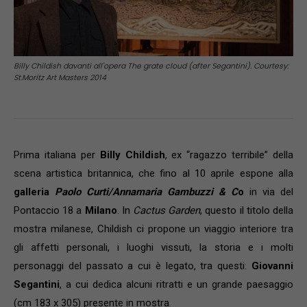
Billy Childish davanti all'opera The grate cloud (after Segantini). Courtesy:
St.Moritz Art Masters 2014
Prima italiana per
Billy Childish
, ex “ragazzo terribile” della
scena artistica britannica, che fino al 10 aprile espone alla
galleria
Paolo Curti/Annamaria Gambuzzi & C
o
in via del
Pontaccio 18 a
Milano
. In
Cactus Garden
, questo il titolo della
mostra milanese, Childish ci propone un viaggio interiore tra
gli affetti personali, i luoghi vissuti, la storia e i molti
personaggi del passato a cui è legato, tra questi:
Giovanni
Segantini
, a cui dedica alcuni ritratti e un grande paesaggio
(cm 183 x 305) presente in mostra.