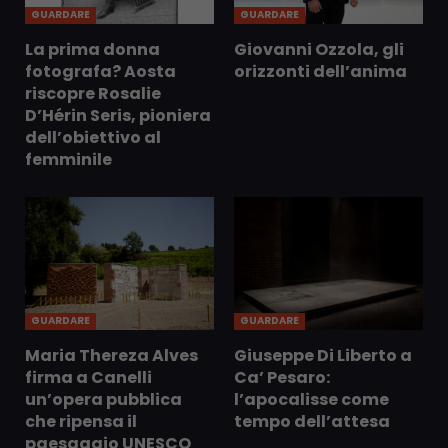
GUARDARE
GUARDARE
La prima donna
Giovanni Ozzola, gli
fotografa? Aosta
orizzonti dell’anima
riscopre Rosalie
D’Hérin Seris, pioniera
dell’obiettivo al
femminile
GUARDARE
GUARDARE
Maria Thereza Alves
Giuseppe Di Liberto a
firma a Canelli
Ca’ Pesaro:
un’opera pubblica
l’apocalisse come
che ripensa il
tempo dell’attesa
paesaggio UNESCO