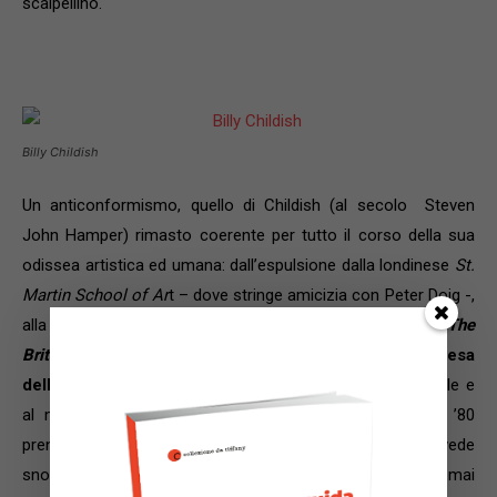
scalpellino.
Billy Childish
Un anticonformismo, quello di Childish (al secolo Steven
John Hamper) rimasto coerente per tutto il corso della sua
odissea artistica ed umana: dall’espulsione dalla londinese
St.
Martin School of Ar
t – dove stringe amicizia con Peter Doig -,
alla creazione, nel 2008, della “non organizzazione”
The
British Art Resistance
, passando per la sua
strenua difesa
della pittura figurativa
in opposizione all’arte concettuale e
al movimento della ‘Young British Art’ che negli anni ’80
prendeva sempre più piede in Inghilterra. E che oggi lo vede
snobbare una Londra un po’ troppo provinciale: «Non ho mai