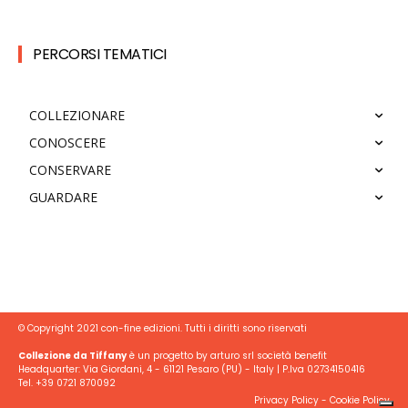
PERCORSI TEMATICI
COLLEZIONARE
CONOSCERE
CONSERVARE
GUARDARE
© Copyright 2021 con-fine edizioni. Tutti i diritti sono riservati
Collezione da Tiffany
è un progetto by arturo srl società benefit
Headquarter: Via Giordani, 4 - 61121 Pesaro (PU) - Italy | P.Iva 02734150416
Tel. +39 0721 870092
Privacy Policy
-
Cookie Policy