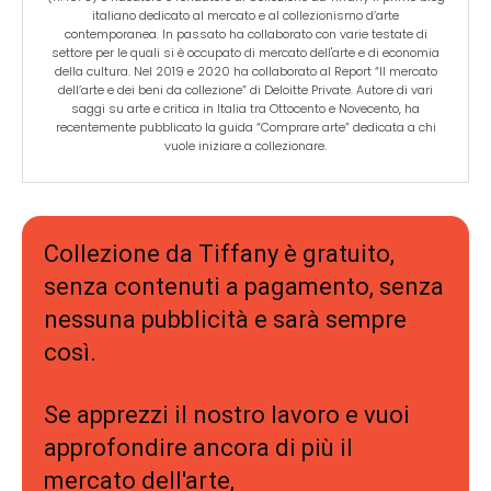
italiano dedicato al mercato e al collezionismo d’arte
contemporanea. In passato ha collaborato con varie testate di
settore per le quali si è occupato di mercato dell'arte e di economia
della cultura. Nel 2019 e 2020 ha collaborato al Report “Il mercato
dell’arte e dei beni da collezione” di Deloitte Private. Autore di vari
saggi su arte e critica in Italia tra Ottocento e Novecento, ha
recentemente pubblicato la guida “Comprare arte” dedicata a chi
vuole iniziare a collezionare.
Collezione da Tiffany è gratuito,
senza contenuti a pagamento, senza
nessuna pubblicità e sarà sempre
così.
Se apprezzi il nostro lavoro e vuoi
approfondire ancora di più il
mercato dell'arte,