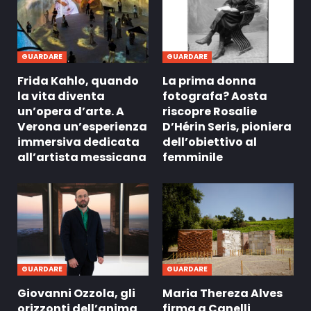
GUARDARE
GUARDARE
Frida Kahlo, quando
La prima donna
la vita diventa
fotografa? Aosta
un’opera d’arte. A
riscopre Rosalie
Verona un’esperienza
D’Hérin Seris, pioniera
immersiva dedicata
dell’obiettivo al
all’artista messicana
femminile
GUARDARE
GUARDARE
Giovanni Ozzola, gli
Maria Thereza Alves
orizzonti dell’anima
firma a Canelli