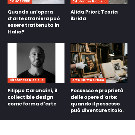
CONOSCERE
Citofonare Nicolella
Quando un’opera
Alida Priori: Teoria
d’arte straniera può
ibrida
essere trattenuta in
Italia?
Citofonare Nicolella
Arte Diritto e Fisco
Filippo Carandini, il
Possesso e proprietà
collectible design
delle opere d’arte:
come forma d’arte
quando il possesso
può diventare titolo.