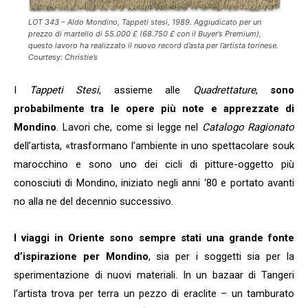
LOT 343 – Aldo Mondino, Tappeti stesi, 1989. Aggiudicato per un
prezzo di martello di 55.000 £ (68.750 £ con il Buyer’s Premium),
questo lavoro ha realizzato il nuovo record d’asta per l’artista torinese.
Courtesy: Christie’s
I
Tappeti Stesi
, assieme alle
Quadrettature
,
sono
probabilmente tra le opere più note e apprezzate di
Mondino
. Lavori che, come si legge nel
Catalogo Ragionato
dell’artista, «trasformano l’ambiente in uno spettacolare souk
marocchino e sono uno dei cicli di pitture-oggetto più
conosciuti di Mondino, iniziato negli anni ‘80 e portato avanti
no alla ne del decennio successivo.
I viaggi in Oriente sono sempre stati una grande fonte
d’ispirazione per Mondino
, sia per i soggetti sia per la
sperimentazione di nuovi materiali. In un bazaar di Tangeri
l’artista trova per terra un pezzo di eraclite – un tamburato