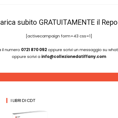
carica subito GRATUITAMENTE il Repo
[activecampaign form=43 css=1]
a il numero
0721 870 092
oppure scrivi un messaggio su wha
oppure scrivi a
info@collezionedatiffany.com
I LIBRI DI CDT