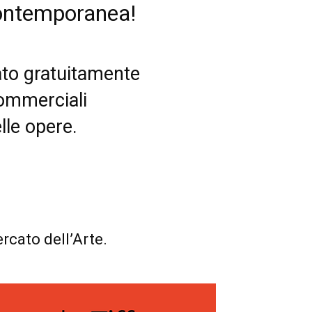
contemporanea!
nato gratuitamente
 commerciali
lle opere.
rcato dell’Arte.