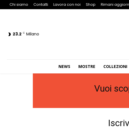
Chi siamo
Contatti
Lavora con noi
Shop
Rimani aggiorn
23.2
Milano
C
NEWS
MOSTRE
COLLEZIONI
Vuoi sco
Iscri