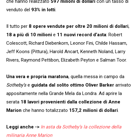
che hanno realizzato
597 milioni di dollari
con un tasso di
venduto del
93% in lotti
.
Il tutto per
8 opere vendute per oltre 20 milioni di dollari
,
18 a più di 10 milioni
e
11 nuovi record d’asta
: Robert
Colescott, Richard Diebenkorn, Leonor Fini, Childe Hassam,
Jeff Koons (Pittura), Harold Ancart, Kenneth Noland, Larry
Rivers, Raymond Pettibon, Elizabeth Peyton e Salman Toor.
Una vera e propria maratona
, quella messa in campo da
Sotheby’s
e
guidata dal solito ottimo Oliver Barker
arrivato
appositamente nella Grande Mela da Londra. Ad aprire la
serata
18 lavori provenienti dalla collezione di Anne
Marion
che hanno totalizzato
157,2 milioni di dollari
.
Leggi anche ->
In asta da Sotheby’s la collezione della
milinaria Anne Marion