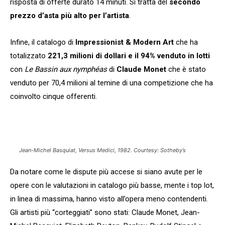
risposta di offerte durato 14 minuti. Si tratta del
secondo
prezzo d’asta più alto per l’artista
.
Infine, il catalogo di
Impressionist & Modern Art
che ha
totalizzato
221,3 milioni di dollari e il 94% venduto in lotti
con
Le Bassin aux nymphéas
di
Claude Monet
che è stato
venduto per 70,4 milioni al temine di una competizione che ha
coinvolto cinque offerenti.
Jean-Michel Basquiat, Versus Medici, 1982
. Courtesy: Sotheby’s
Da notare come le dispute più accese si siano avute per le
opere con le valutazioni in catalogo più basse, mente i top lot,
in linea di massima, hanno visto all’opera meno contendenti.
Gli artisti più “corteggiati” sono stati: Claude Monet, Jean-