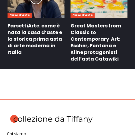
Case d'Aste
Case d'Aste
FarsettiArte: come è
Great Masters from
nata la casa d’aste e
Classic to
la storica prima asta
Contemporary Art:
di arte moderna in
Escher, Fontana e
Italia
Kline protagonisti
dell’asta Catawiki
Chi siamo