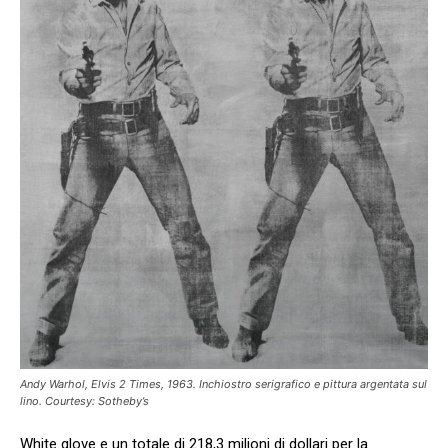
Andy Warhol,
Elvis 2 Times
, 1963. Inchiostro serigrafico e pittura argentata sul
lino. Courtesy: Sotheby’s
White glove e un totale di 218,3 milioni di dollari per la