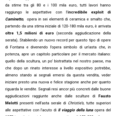
da stime tra gli 80 e i 100 mila euro, tutti lavori hanno
raggiungo le aspettative con l’
incredibile exploit di
Caminetto
, opera in sei elementi di ceramica e smalto che,
partendo da una stima iniziale di 120-180 mila euro, è arrivata
oltre
1,5 milioni di euro
(seconda aggiudicazione della
serata)
.
Stabilendo un nuovo record per questo tipo di opere
di Fontana e divenendo l’opera simbolo di un’asta che, in
potenza, apre un capitolo particolare per il mercato italiano:
quello della scultura, un po’ bistrattata nel nostro paese, ma
che dopo un rinato interesse a livello espositivo potrebbe,
almeno stando ai segnali emersi da questa vendita, veder
iniziare presto una nuova e felice stagione anche per quanto
riguarda le vendite. Segnali resi ancor più concreti dalle buone
aggiudicazioni raggiunte anche dalle sculture di
Fausto
Melotti
presenti nell’asta serale di
Christie’s
, tutte superiori
alle aspettative con l’acuto di
Il viaggio della luna
opera del