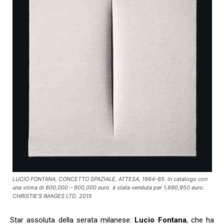
LUCIO FONTANA, CONCETTO SPAZIALE, ATTESA, 1964-65. In catalogo con
una stima di 600,000 – 900,000 euro è stata venduta per 1,690,950 euro.
CHRISTIE’S IMAGES LTD. 2015
Star assoluta della serata milanese:
Lucio Fontana
, che ha