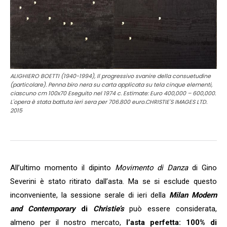
ALIGHIERO BOETTI (1940-1994), Il progressivo svanire della consuetudine
(particolare). Penna biro nera su carta applicata su tela cinque elementi,
ciascuno cm 100x70 Eseguito nel 1974 c. Estimate: Euro 400,000 – 600,000.
L'opera è stata battuta ieri sera per 706.800 euro.CHRISTIE'S IMAGES LTD.
2015
All’ultimo momento il dipinto
Movimento di Danza
di Gino
Severini è stato ritirato dall’asta. Ma se si esclude questo
inconveniente, la sessione serale di ieri della
Milan Modern
and Contemporary
di
Christie’s
può essere considerata,
almeno per il nostro mercato,
l’asta perfetta: 100% di