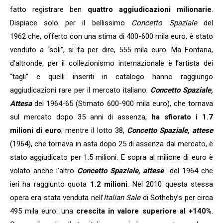
fatto registrare ben
quattro aggiudicazioni milionarie
.
Dispiace solo per il bellissimo
Concetto Spaziale
del
1962 che, offerto con una stima di 400-600 mila euro, è stato
venduto a “soli”, si fa per dire, 555 mila euro. Ma Fontana,
d’altronde, per il collezionismo internazionale è l’artista dei
“tagli” e quelli inseriti in catalogo hanno raggiungo
aggiudicazioni rare per il mercato italiano:
Concetto Spaziale,
Attesa
del 1964-65 (Stimato 600-900 mila euro), che tornava
sul mercato dopo 35 anni di assenza,
ha sfiorato i 1.7
milioni di euro
; mentre il lotto 38,
Concetto Spaziale, attese
(1964), che tornava in asta dopo 25 di assenza dal mercato, è
stato aggiudicato per 1.5 milioni. E sopra al milione di euro è
volato anche l’altro
Concetto Spaziale, attese
del 1964 che
ieri ha raggiunto quota
1.2 milioni
.
Nel 2010 questa stessa
opera era stata venduta nell’
Italian Sale
di Sotheby’s per circa
495 mila euro: una
crescita in valore superiore al +140%
.