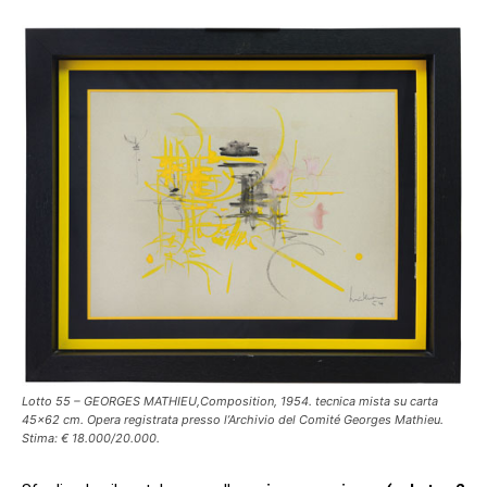
Lotto 55 – GEORGES MATHIEU,Composition, 1954. tecnica mista su carta
45×62 cm. Opera registrata presso l’Archivio del Comité Georges Mathieu.
Stima: € 18.000/20.000.