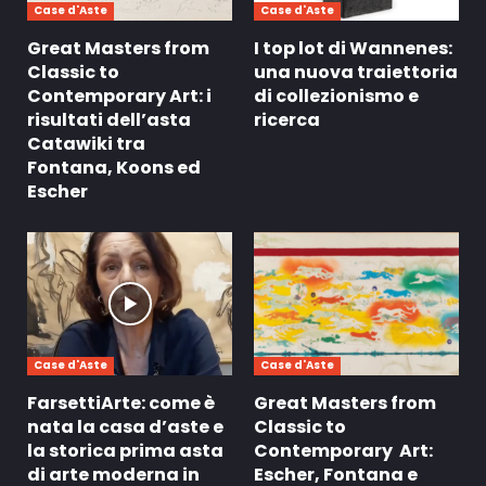
Case d'Aste
Case d'Aste
Great Masters from
I top lot di Wannenes:
Classic to
una nuova traiettoria
Contemporary Art: i
di collezionismo e
risultati dell’asta
ricerca
Catawiki tra
Fontana, Koons ed
Escher
Case d'Aste
Case d'Aste
FarsettiArte: come è
Great Masters from
nata la casa d’aste e
Classic to
la storica prima asta
Contemporary Art:
di arte moderna in
Escher, Fontana e