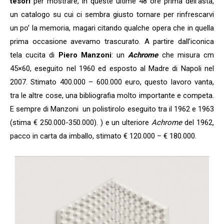
tesori
per mostrare, in queste ultime 48 ore prima dell’asta,
un catalogo su cui ci sembra giusto tornare per rinfrescarvi
un po’ la memoria, magari citando qualche opera che in quella
prima occasione avevamo trascurato. A partire dall’iconica
tela cucita di
Piero Manzoni
: un
Achrome
che misura cm
45×60, eseguito nel 1960 ed esposto al Madre di Napoli nel
2007. Stimato 400.000 – 600.000 euro, questo lavoro vanta,
tra le altre cose, una bibliografia molto importante e competa.
E sempre di Manzoni un polistirolo eseguito tra il 1962 e 1963
(stima € 250.000-350.000). ) e un ulteriore
Achrome
del 1962,
pacco in carta da imballo, stimato € 120.000 – € 180.000.