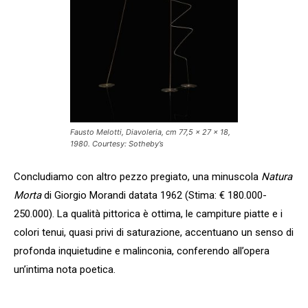
Fausto Melotti, Diavoleria, cm 77,5 x 27 x 18,
1980. Courtesy: Sotheby’s
Concludiamo con altro pezzo pregiato, una minuscola
Natura
Morta
di Giorgio Morandi datata 1962 (Stima: € 180.000-
250.000). La qualità pittorica è ottima, le campiture piatte e i
colori tenui, quasi privi di saturazione, accentuano un senso di
profonda inquietudine e malinconia, conferendo all’opera
un’intima nota poetica.