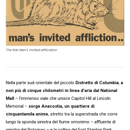
The Rat: Man's invited afflication
Nella parte sud-orientale del piccolo
Distretto di Columbia
,
a
non più di cinque chilometri in linea
d’aria dal National
Mall
– l’immenso viale che unisce Capitol Hill al Lincoln
Memorial –
sorge
Anacostia, un quartiere di
cinquantamila anime
, stretto tra la superstrada che corre
lungo la sponda sinistra del fiume omonimo – affluente di
sinistra del Potomac – e la collina del Fort Stanton Park.