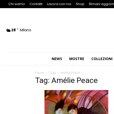
Chi siamo
Contatti
Lavora con noi
Shop
Rimani aggiorn
28
Milano
C
NEWS
MOSTRE
COLLEZIONI
Home
Tags
Amélie Peace
Tag: Amélie Peace