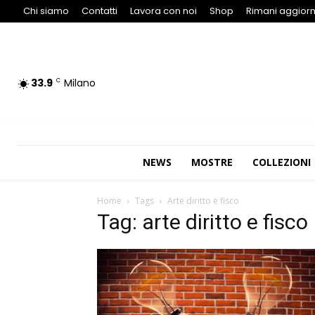
Chi siamo
Contatti
Lavora con noi
Shop
Rimani aggiorn
33.9
Milano
C
NEWS
MOSTRE
COLLEZIONI
Home
Tags
Arte diritto e fisco
Tag: arte diritto e fisco