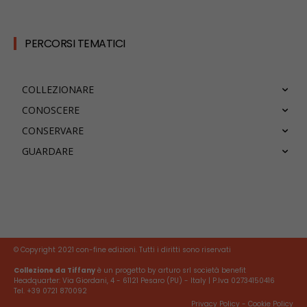
PERCORSI TEMATICI
COLLEZIONARE
CONOSCERE
CONSERVARE
GUARDARE
© Copyright 2021 con-fine edizioni. Tutti i diritti sono riservati
Collezione da Tiffany
è un progetto by arturo srl società benefit
Headquarter: Via Giordani, 4 - 61121 Pesaro (PU) - Italy | P.Iva 02734150416
Tel. +39 0721 870092
Privacy Policy
-
Cookie Policy