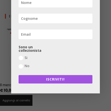
I LIBRI DI CDT
Sono un
collezionista
Si
No
ISCRIVITI!
Il mercato dei significati
€
10,00
Aggiungi al carrello