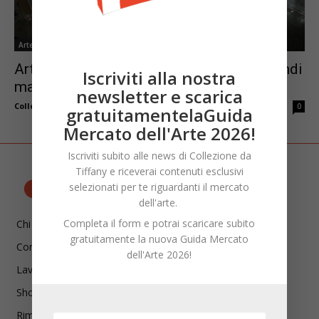
Arte Padova
ArtePadova 2025: la 35ª edizione tra grandi
Iscriviti alla nostra
maestri e nuovi talenti
newsletter e scarica
Collezione da Tiffany
-
Ottobre 22, 2025
0
gratuitamentelaGuida
Mercato dell'Arte 2026!
Iscriviti subito alle news di Collezione da
Tiffany e riceverai contenuti esclusivi
selezionati per te riguardanti il mercato
dell'arte.
Completa il form e potrai scaricare subito
Chi siamo
gratuitamente la nuova Guida Mercato
Contatti
dell'Arte 2026!
Lavora con noi
Shop
Rimani aggiornato!