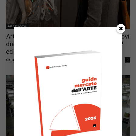
Arte Padova
ArtePadova 2025: tra grandi maestri e nuovi
dialoghi, le gallerie protagoniste della 35ª
edizione
Collezione da Tiffany
-
Novembre 5, 2025
0