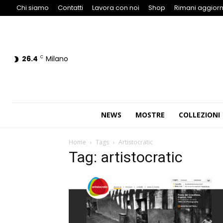
Chi siamo
Contatti
Lavora con noi
Shop
Rimani aggiorn
26.4
Milano
C
NEWS
MOSTRE
COLLEZIONI
Home
Tags
Artistocratic
Tag: artistocratic