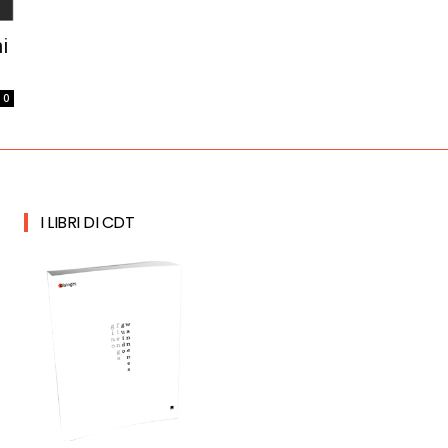
hi
0
I LIBRI DI CDT