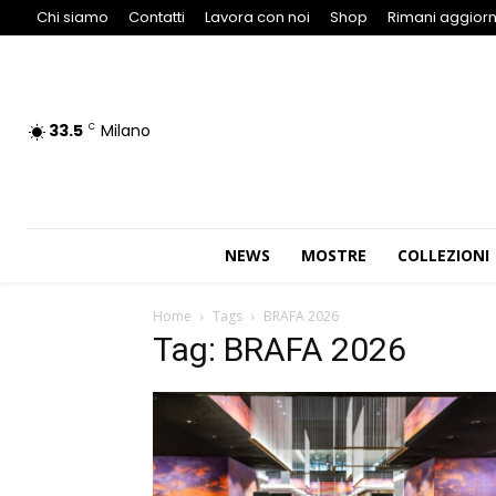
Chi siamo
Contatti
Lavora con noi
Shop
Rimani aggiorn
33.5
Milano
C
NEWS
MOSTRE
COLLEZIONI
Home
Tags
BRAFA 2026
Tag: BRAFA 2026